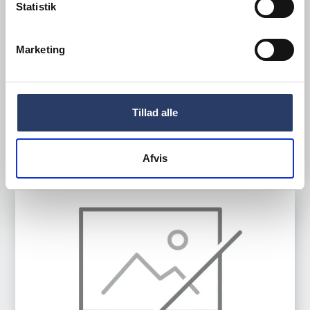
Statistik
LxBxH: 165x125x45 mm 50 cl
Grå Plast
Marketing
Varenr.
22253116
+10 på lager
21,00 DKK /productUnit
Tillad alle
LÆG I KURV
Afvis