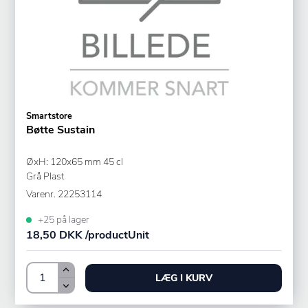
Smartstore
Bøtte Sustain
ØxH: 120x65 mm 45 cl
Grå Plast
Varenr.
22253114
+25 på lager
18,50 DKK /productUnit
LÆG I KURV