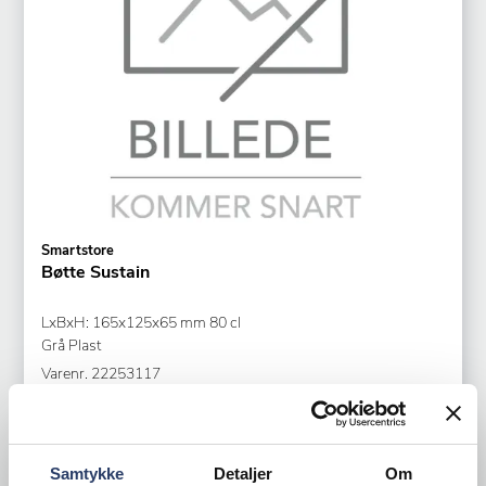
Smartstore
Bøtte Sustain
LxBxH: 165x125x65 mm 80 cl
Grå Plast
Varenr.
22253117
+50 på lager
24,25 DKK /productUnit
Samtykke
Detaljer
Om