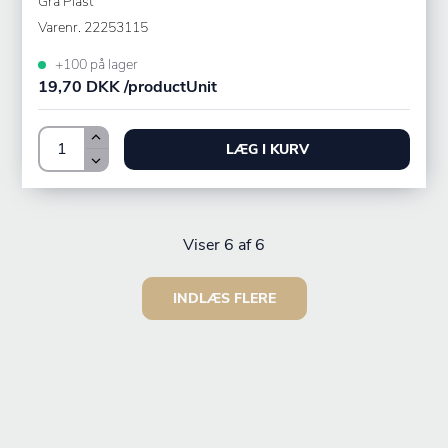
Grå Plast
Varenr.
22253115
+100 på lager
19,70 DKK /productUnit
LÆG I KURV
Viser
6
af 6
INDLÆS FLERE