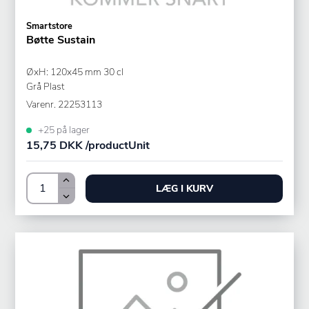
Smartstore
Bøtte Sustain
ØxH: 120x45 mm 30 cl
Grå Plast
Varenr.
22253113
+25 på lager
15,75 DKK /productUnit
LÆG I KURV