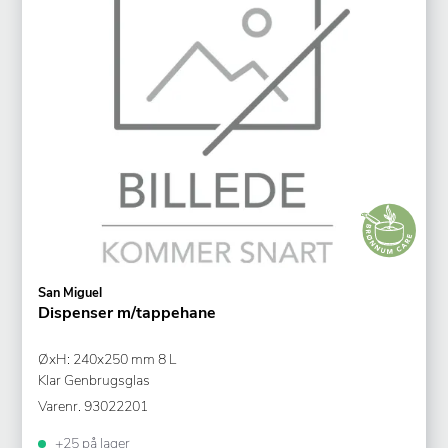
San Miguel
Dispenser m/tappehane
ØxH: 240x250 mm 8 L
Klar Genbrugsglas
Varenr.
93022201
+25 på lager