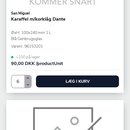
San Miguel
Karaffel m/korklåg Dante
ØxH: 100x240 mm 1 L
Blå Genbrugsglas
Varenr.
96153201
+100 på lager
90,00 DKK /productUnit
LÆG I KURV