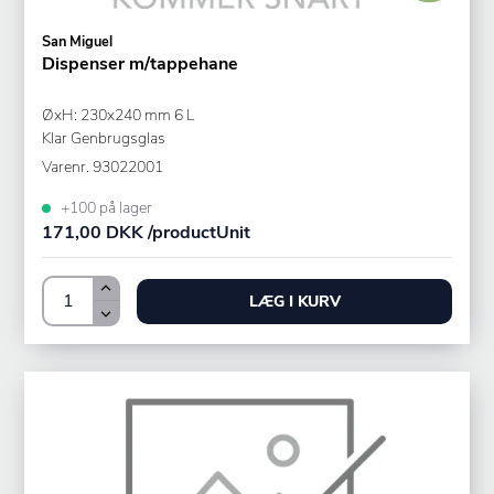
San Miguel
Dispenser m/tappehane
ØxH: 230x240 mm 6 L
Klar Genbrugsglas
Varenr.
93022001
+100 på lager
171,00 DKK /productUnit
LÆG I KURV