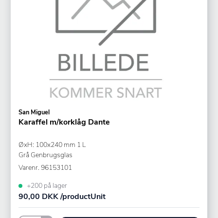
San Miguel
Karaffel m/korklåg Dante
ØxH: 100x240 mm 1 L
Grå Genbrugsglas
Varenr.
96153101
+200 på lager
90,00 DKK /productUnit