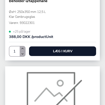
Beholder u/tappehane
ØxH: 250x350 mm 12,5 L
Klar Genbrugsglas
Varenr.
93022301
+25 på lager
388,00 DKK /productUnit
LÆG I KURV