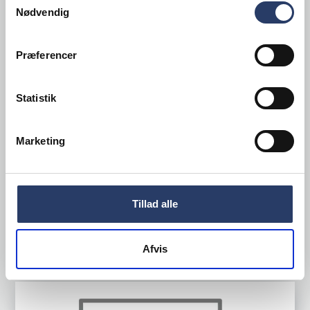
Nødvendig
Præferencer
San Miguel
Taphane t/93022001
Statistik
LxBxH: 45x20x55 mm
Plast
Marketing
Varenr.
93023101
+100 på lager
34,50 DKK /productUnit
Tillad alle
LÆG I KURV
Afvis