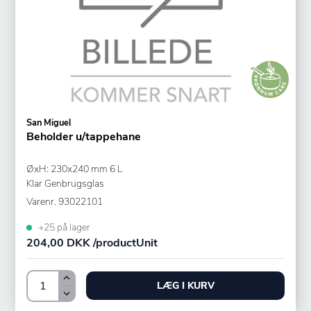
San Miguel
Beholder u/tappehane
ØxH: 230x240 mm 6 L
Klar Genbrugsglas
Varenr.
93022101
+25 på lager
204,00 DKK /productUnit
LÆG I KURV