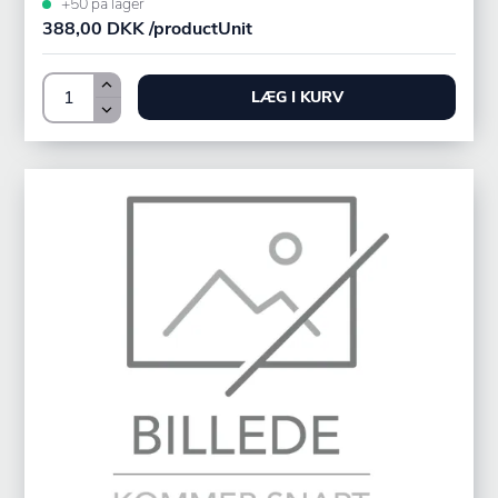
+50 på lager
388,00 DKK /productUnit
LÆG I KURV