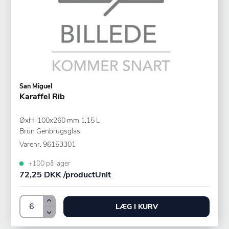
San Miguel
Karaffel Rib
ØxH: 100x260 mm 1,15 L
Brun Genbrugsglas
Varenr.
96153301
+100 på lager
72,25 DKK /productUnit
LÆG I KURV