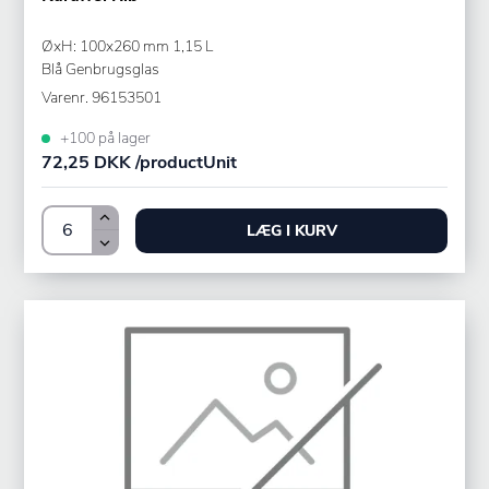
ØxH: 100x260 mm 1,15 L
Blå Genbrugsglas
Varenr.
96153501
+100 på lager
72,25 DKK /productUnit
LÆG I KURV