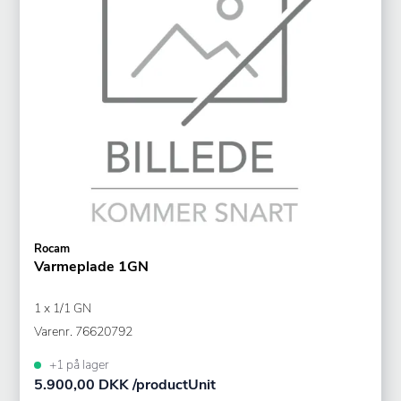
Rocam
Varmeplade 1GN
1 x 1/1 GN
Varenr.
76620792
+1 på lager
5.900,00 DKK /productUnit