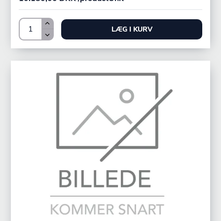
LÆG I KURV