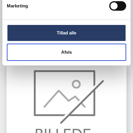
4 GN
Marketing
Varenr.
54060515
Bestillingsvare
35.810,00 DKK /productUnit
Tillad alle
LÆG I KURV
Afvis