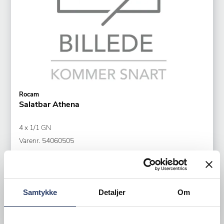
Rocam
Salatbar Athena
4 x 1/1 GN
Varenr.
54060505
Bestillingsvare
49.880,00 DKK /productUnit
Samtykke
Detaljer
Om
LÆG I KURV