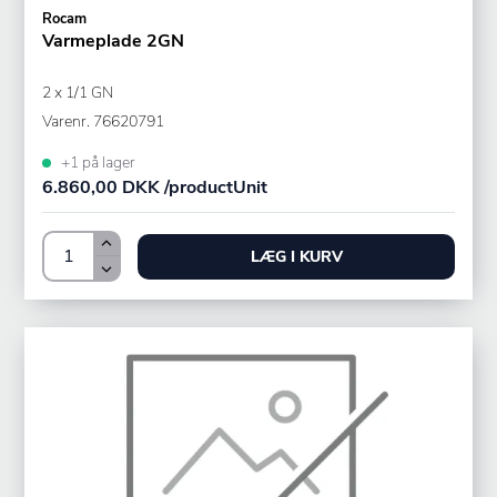
Rocam
Varmeplade 2GN
2 x 1/1 GN
Varenr.
76620791
+1 på lager
6.860,00 DKK /productUnit
LÆG I KURV