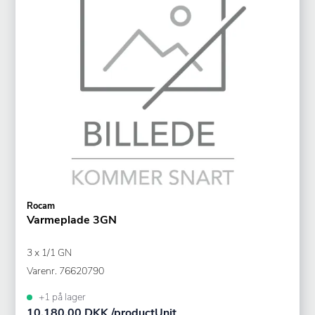
Rocam
Varmeplade 3GN
3 x 1/1 GN
Varenr.
76620790
+1 på lager
10.180,00 DKK /productUnit