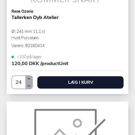
Rene Ozorio
Tallerken Dyb Atelier
Ø: 241 mm 11,1 cl
Hvid Porcelæn
Varenr.
82160414
+100 på lager
120,00 DKK /productUnit
LÆG I KURV