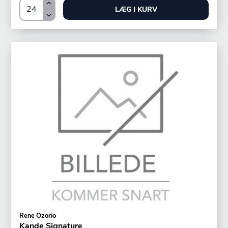
LÆG I KURV
Rene Ozorio
Kande Signature