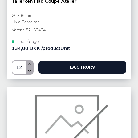
Tallerken Flad Coupe Atelier
Ø: 285 mm
Hvid Porcelæn
Varenr.
82160404
+50 på lager
134,00 DKK /productUnit
LÆG I KURV