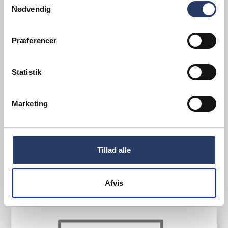
Nødvendig
Præferencer
Rene Ozorio
Tallerken Dyb Atelier
Statistik
Ø: 270 mm 15,5 cl
Hvid Porcelæn
Marketing
Varenr.
82160413
+50 på lager
166,00 DKK /productUnit
Tillad alle
LÆG I KURV
Afvis