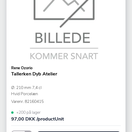
Rene Ozorio
Tallerken Dyb Atelier
Ø: 210 mm 7,4 cl
Hvid Porcelæn
Varenr.
82160415
+200 på lager
97,00 DKK /productUnit