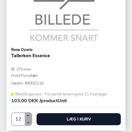
Rene Ozorio
Tallerken Essence
Ø: 270 mm
Hvid Porcelæn
Varenr.
84920116
Bestillingsvare - Forventet leveringstid 21 hverdage
103,00 DKK /productUnit
LÆG I KURV