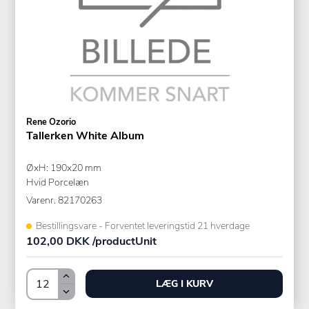
Rene Ozorio
Tallerken White Album
ØxH: 190x20 mm
Hvid Porcelæn
Varenr.
82170263
Bestillingsvare - Forventet leveringstid 21 hverdage
102,00 DKK /productUnit
LÆG I KURV