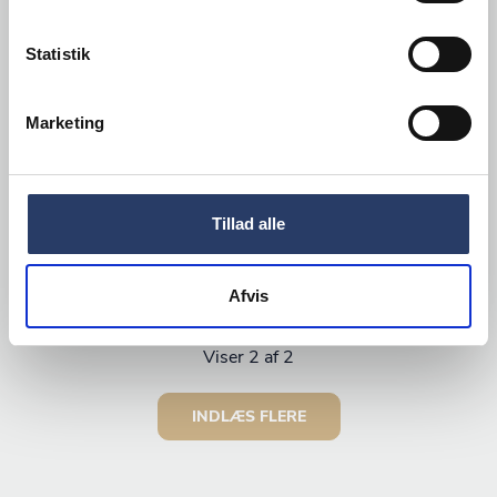
Pureno
Statistik
Sprayhoved Tilbehør
Varenr.
71019001
Marketing
+200 på lager
5,40 DKK /productUnit
Tillad alle
LÆG I KURV
Afvis
Viser
2
af 2
INDLÆS FLERE