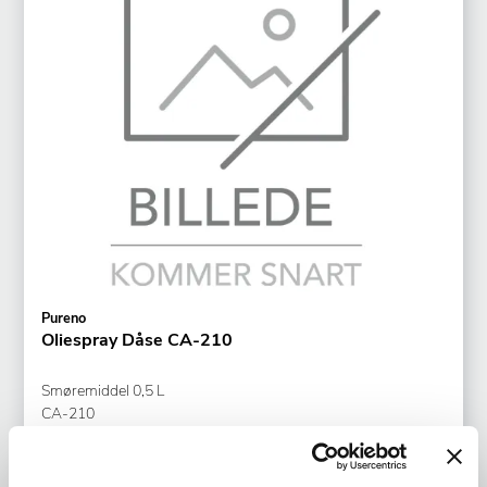
Pureno
Oliespray Dåse CA-210
Smøremiddel 0,5 L
CA-210
Varenr.
71018901
+25 på lager