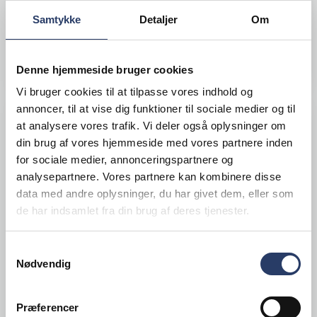
148,00 DKK /productUnit
Samtykke
Detaljer
Om
LÆG I KURV
Denne hjemmeside bruger cookies
Vi bruger cookies til at tilpasse vores indhold og
annoncer, til at vise dig funktioner til sociale medier og til
at analysere vores trafik. Vi deler også oplysninger om
din brug af vores hjemmeside med vores partnere inden
for sociale medier, annonceringspartnere og
analysepartnere. Vores partnere kan kombinere disse
data med andre oplysninger, du har givet dem, eller som
de har indsamlet fra din brug af deres tjenester.
Samtykkevalg
Nødvendig
Præferencer