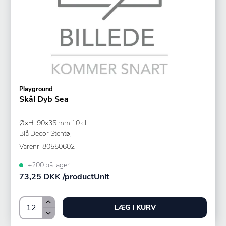
Playground
Skål Dyb Sea
ØxH: 90x35 mm 10 cl
Blå Decor Stentøj
Varenr.
80550602
+200 på lager
73,25 DKK /productUnit
LÆG I KURV