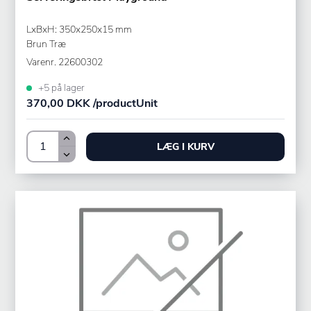
LxBxH: 350x250x15 mm
Brun Træ
Varenr.
22600302
+5 på lager
370,00 DKK /productUnit
LÆG I KURV