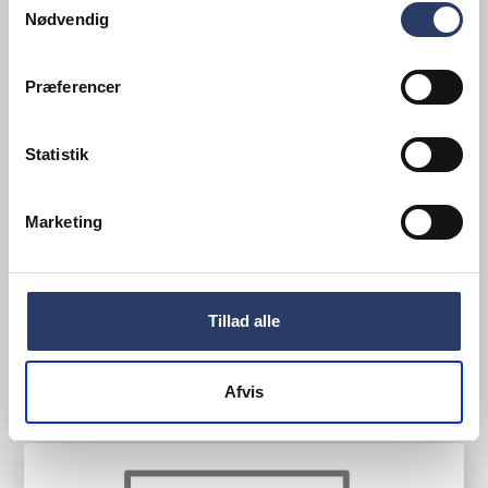
Nødvendig
Præferencer
Playground
Bordskåner Ananti
Statistik
LxBxH: 180x180x20 mm
Brun Træ
Marketing
Varenr.
22603502
Bestillingsvare - Forventet leveringstid 20 hverdage
303,00 DKK /productUnit
Tillad alle
LÆG I KURV
Afvis