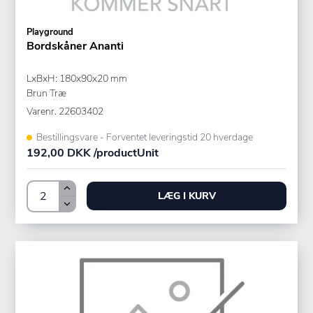
Playground
Bordskåner Ananti
LxBxH: 180x90x20 mm
Brun Træ
Varenr.
22603402
Bestillingsvare - Forventet leveringstid 20 hverdage
192,00 DKK /productUnit
LÆG I KURV