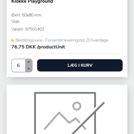
Klokke Playground
ØxH: 50x80 mm
Glas
Varenr.
97501402
Bestillingsvare - Forventet leveringstid 20 hverdage
76,75 DKK /productUnit
LÆG I KURV