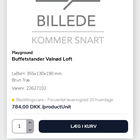
Playground
Buffetstander Valnød Loft
LxBxH: 355x130x190 mm
Brun Træ
Varenr.
22627102
Bestillingsvare - Forventet leveringstid 20 hverdage
784,00 DKK /productUnit
LÆG I KURV