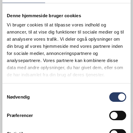
Denne hjemmeside bruger cookies
Vi bruger cookies til at tilpasse vores indhold og
Metaltecnica
Termovogn Varme
annoncer, til at vise dig funktioner til sociale medier og til
at analysere vores trafik. Vi deler også oplysninger om
TNG/14 C 14 x 1/1 GN
din brug af vores hjemmeside med vores partnere inden
Med statisk varme
for sociale medier, annonceringspartnere og
Varenr.
71265057
analysepartnere. Vores partnere kan kombinere disse
data med andre oplysninger, du har givet dem, eller som
Bestillingsvare
de har indsamlet fra din brug af deres tjenester.
22.170,00 DKK /productUnit
Samtykkevalg
LÆG I KURV
Nødvendig
Præferencer