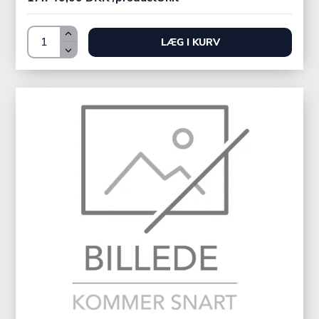
LÆG I KURV