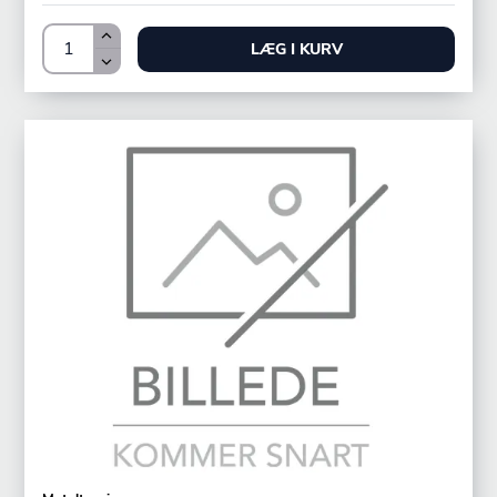
LÆG I KURV