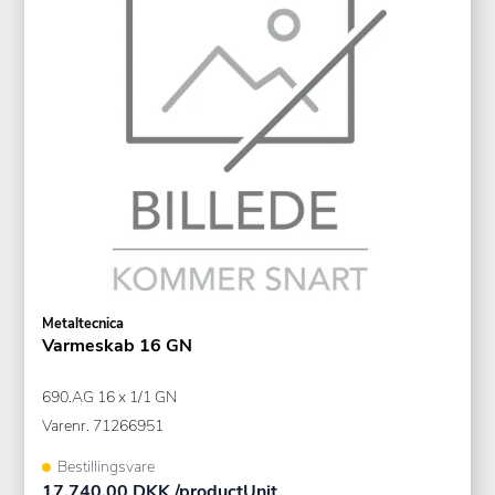
Metaltecnica
Varmeskab 16 GN
690.AG 16 x 1/1 GN
Varenr.
71266951
Bestillingsvare
17.740,00 DKK /productUnit