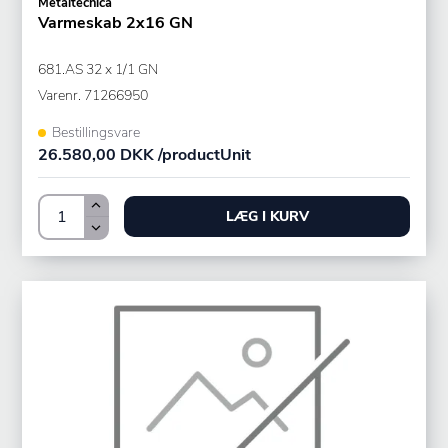
Metaltecnica
Varmeskab 2x16 GN
681.AS 32 x 1/1 GN
Varenr.
71266950
Bestillingsvare
26.580,00 DKK /productUnit
LÆG I KURV