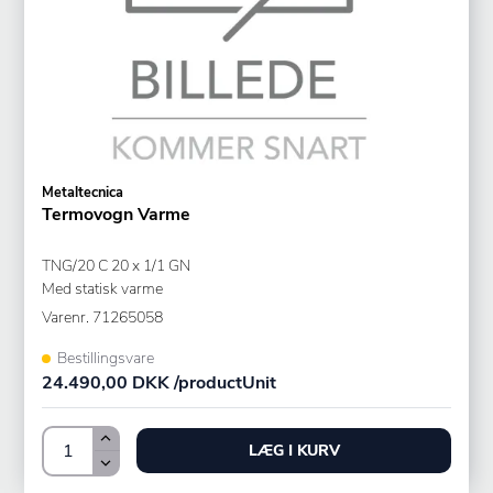
Metaltecnica
Termovogn Varme
TNG/20 C 20 x 1/1 GN
Med statisk varme
Varenr.
71265058
Bestillingsvare
24.490,00 DKK /productUnit
LÆG I KURV