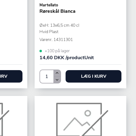
Martellato
Røreskål Bianca
ØxH: 13x6,5 cm 40 cl
Hvid Plast
Varenr.
14311301
+100 på lager
14,60 DKK /productUnit
URV
LÆG I KURV