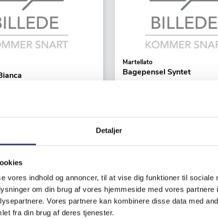
Martellato
Bagepensel Syntet
Bianca
B: 50 mm
 cm 1000 cl
Orange Polypropylen
Varenr.
14202601
10801
Detaljer
Bestillingsvare - Forventet lev
ger
hverdage
 /productUnit
138,00 DKK /productUnit
ookies
se vores indhold og annoncer, til at vise dig funktioner til sociale
LÆG I KURV
LÆG I K
oplysninger om din brug af vores hjemmeside med vores partnere i
ysepartnere. Vores partnere kan kombinere disse data med andr
et fra din brug af deres tjenester.