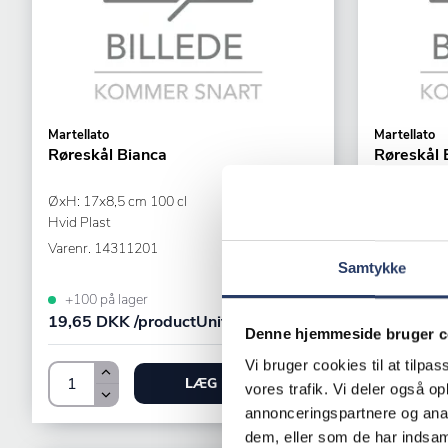
Martellato
Martellato
Røreskål Bianca
Røreskål 
ØxH: 17x8,5 cm 100 cl
ØxH: 38x18
Hvid Plast
Hvid Plast
Varenr.
14311201
Varenr.
143
Samtykke
+100 på lager
+25 på la
19,65 DKK /productUnit
78,25 DKK
Denne hjemmeside bruger c
Vi bruger cookies til at tilpas
LÆG I KURV
vores trafik. Vi deler også 
annonceringspartnere og anal
dem, eller som de har indsaml