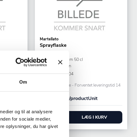
Martellato
Sprayflaske
ØxH: 70x300 mm 50 cl
Hvid Polyethylen
Varenr.
25093004
Om
eringstid 14
Bestillingsvare - Forventet leveringstid 14
hverdage
170,00 DKK /productUnit
 medier og til at analysere
URV
LÆG I KURV
nden for sociale medier,
e oplysninger, du har givet