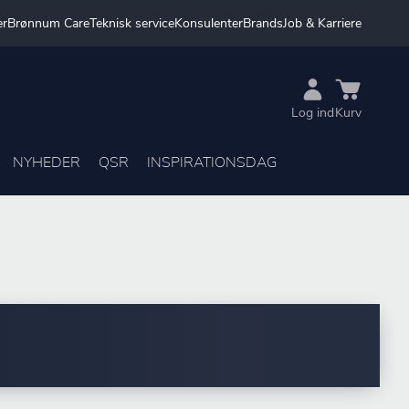
er
Brønnum Care
Teknisk service
Konsulenter
Brands
Job & Karriere
Log ind
Kurv
NYHEDER
QSR
INSPIRATIONSDAG