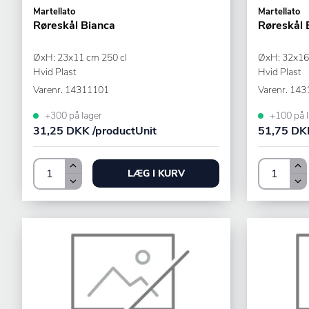
Martellato
Martellato
Røreskål Bianca
Røreskål 
ØxH: 23x11 cm 250 cl
ØxH: 32x16,
Hvid Plast
Hvid Plast
Varenr.
14311101
Varenr.
143
+300 på lager
+100 på l
31,25 DKK /productUnit
51,75 DKK
LÆG I KURV