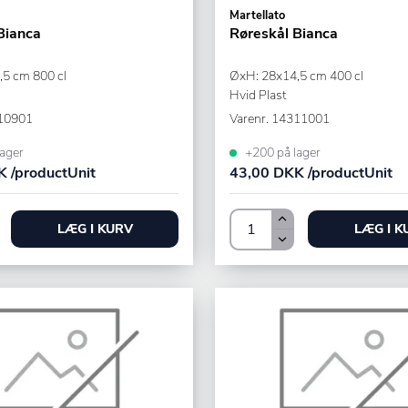
Martellato
Bianca
Røreskål Bianca
5 cm 800 cl
ØxH: 28x14,5 cm 400 cl
Hvid Plast
10901
Varenr.
14311001
ager
+200 på lager
 /productUnit
43,00 DKK /productUnit
LÆG I KURV
LÆG I K