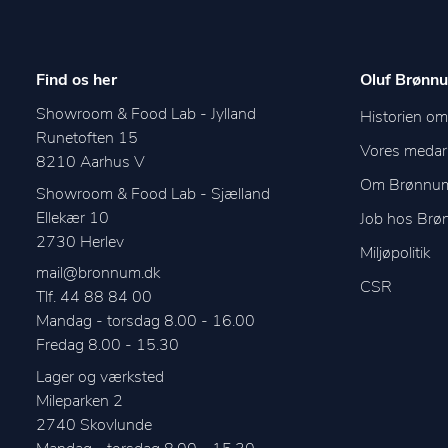
Find os her
Oluf Brønnu
Showroom & Food Lab - Jylland
Historien o
Runetoften 15
Vores medar
8210
Aarhus V
Om Brønnu
Showroom & Food Lab - Sjælland
Ellekær 10
Job hos Br
2730
Herlev
Miljøpolitik
mail@bronnum.dk
CSR
Tlf. 44 88 84 00
Mandag - torsdag 8.00 - 16.00

Fredag 8.00 - 15.30
Lager og værksted
Mileparken 2
2740
Skovlunde