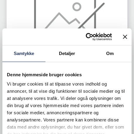
Samtykke
Detaljer
Om
Denne hjemmeside bruger cookies
Vi bruger cookies til at tilpasse vores indhold og
Lincat
annoncer, til at vise dig funktioner til sociale medier og til
Pommes frites varmer 600 mm
at analysere vores trafik. Vi deler også oplysninger om
din brug af vores hjemmeside med vores partnere inden
CS6
for sociale medier, annonceringspartnere og
Bord
analysepartnere. Vores partnere kan kombinere disse
Varenr.
71831252
data med andre oplysninger, du har givet dem, eller som
+1 på lager