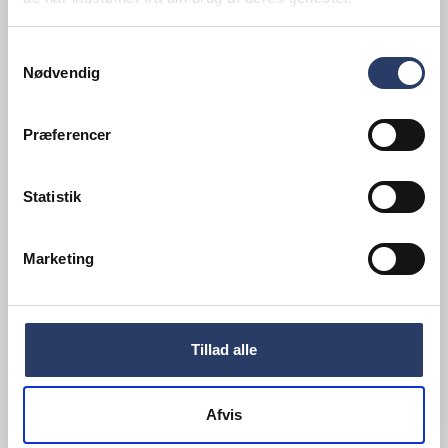
Samtykkevalg
Nødvendig
Præferencer
Statistik
Langenthal
Tallerken Flad Handicap
Marketing
Ø: 250 mm
Blå Porcelæn
Varenr.
81853302
Tillad alle
+25 på lager
119,00 DKK /productUnit
Afvis