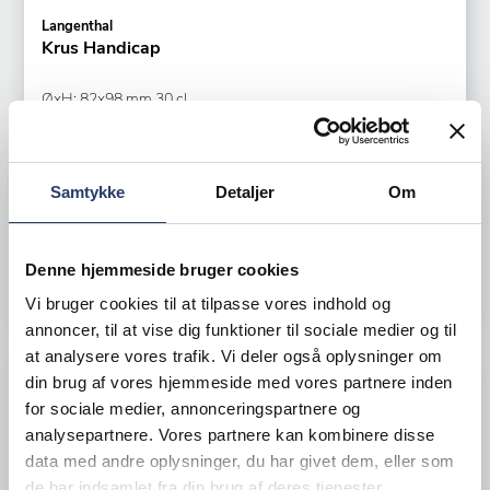
Langenthal
Krus Handicap
ØxH: 82x98 mm 30 cl
Blå Porcelæn
Varenr.
81856502
+10 på lager
Samtykke
Detaljer
Om
130,00 DKK /productUnit
Denne hjemmeside bruger cookies
LÆG I KURV
Vi bruger cookies til at tilpasse vores indhold og
annoncer, til at vise dig funktioner til sociale medier og til
at analysere vores trafik. Vi deler også oplysninger om
din brug af vores hjemmeside med vores partnere inden
for sociale medier, annonceringspartnere og
analysepartnere. Vores partnere kan kombinere disse
data med andre oplysninger, du har givet dem, eller som
de har indsamlet fra din brug af deres tjenester.