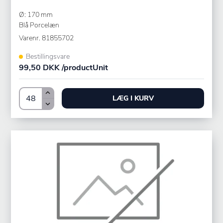
Ø: 170 mm
Blå Porcelæn
Varenr.
81855702
Bestillingsvare
99,50 DKK /productUnit
LÆG I KURV