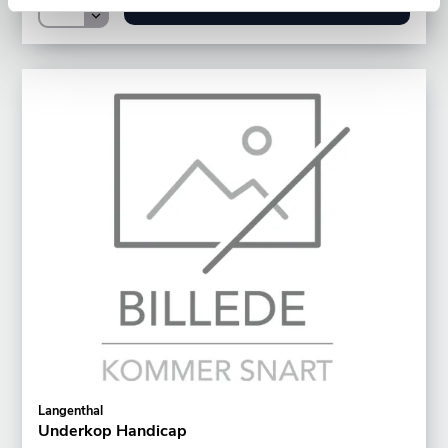
LÆG I KURV
Langenthal
Underkop Handicap