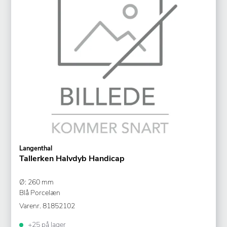
Langenthal
Tallerken Halvdyb Handicap
Ø: 260 mm
Blå Porcelæn
Varenr.
81852102
+25 på lager