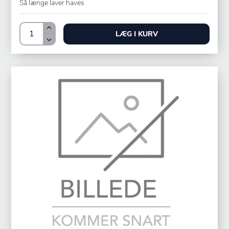
Så længe laver haves
LÆG I KURV