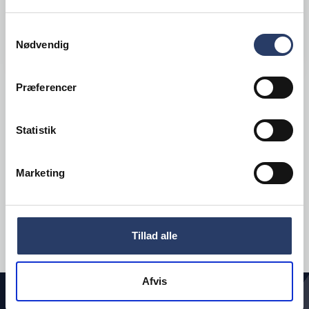
Samtykkevalg
LÆG I KURV
Nødvendig
Præferencer
Viser
1
af 1
Statistik
INDLÆS FLERE
Marketing
Tillad alle
Afvis