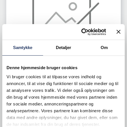
Samtykke
Detaljer
Om
Denne hjemmeside bruger cookies
Vi bruger cookies til at tilpasse vores indhold og
Lampa
annoncer, til at vise dig funktioner til sociale medier og til
Oplader Pirlo
at analysere vores trafik. Vi deler også oplysninger om
din brug af vores hjemmeside med vores partnere inden
Sort Plast
for sociale medier, annonceringspartnere og
Varenr.
97000196
analysepartnere. Vores partnere kan kombinere disse
data med andre oplysninger, du har givet dem, eller som
Bestillingsvare - Forventet leveringstid 21 hverdage
de har indsamlet fra din brug af deres tjenester.
3.590,00 DKK /productUnit