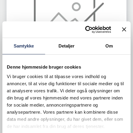
Samtykke
Detaljer
Om
Denne hjemmeside bruger cookies
Vi bruger cookies til at tilpasse vores indhold og
annoncer, til at vise dig funktioner til sociale medier og til
KSI
at analysere vores trafik. Vi deler også oplysninger om
Oliebeholder t/970410/11
din brug af vores hjemmeside med vores partnere inden
for sociale medier, annonceringspartnere og
Varenr.
97041201
analysepartnere. Vores partnere kan kombinere disse
+1000 på lager
data med andre oplysninger, du har givet dem, eller som
40,50 DKK /productUnit
de har indsamlet fra din brug af deres tjenester.