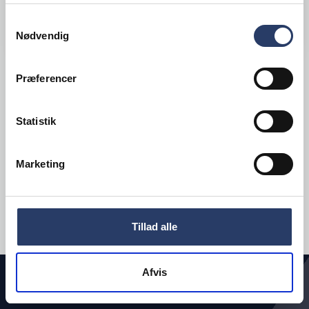
Samtykkevalg
LÆG I KURV
Nødvendig
Præferencer
Viser
1
af 1
Statistik
INDLÆS FLERE
Marketing
Tillad alle
Afvis