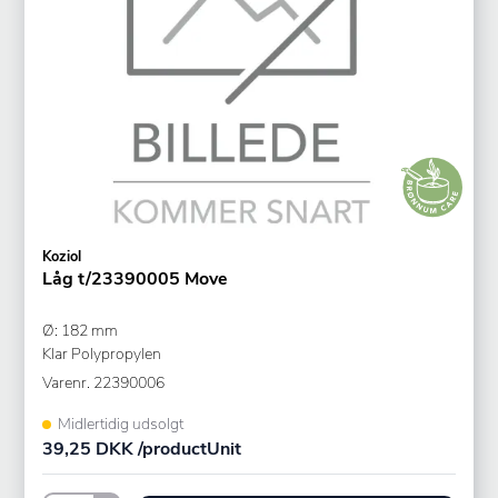
Koziol
Låg t/23390005 Move
Ø: 182 mm
Klar Polypropylen
Varenr.
22390006
Midlertidig udsolgt
39,25 DKK /productUnit