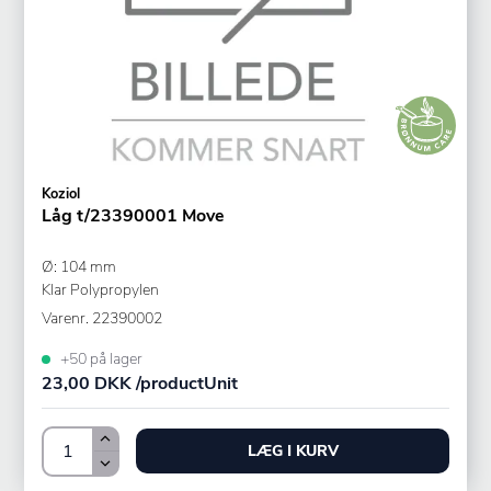
Koziol
Låg t/23390001 Move
Ø: 104 mm
Klar Polypropylen
Varenr.
22390002
+50 på lager
23,00 DKK /productUnit
LÆG I KURV