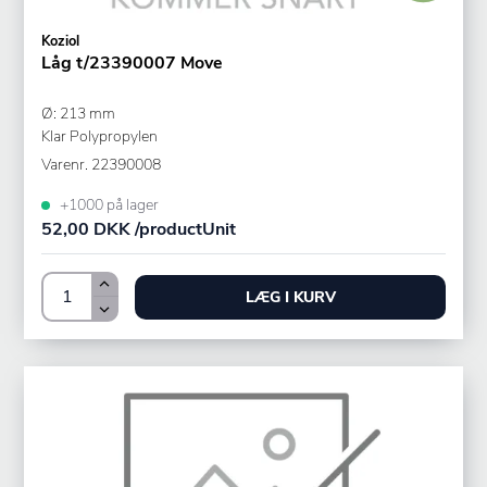
Koziol
Låg t/23390007 Move
Ø: 213 mm
Klar Polypropylen
Varenr.
22390008
+1000 på lager
52,00 DKK /productUnit
LÆG I KURV