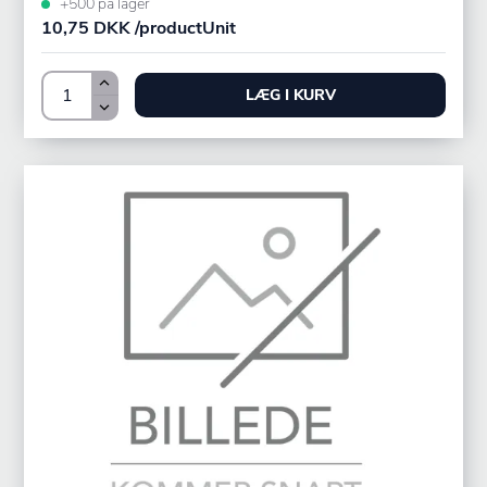
+500 på lager
10,75 DKK /productUnit
LÆG I KURV