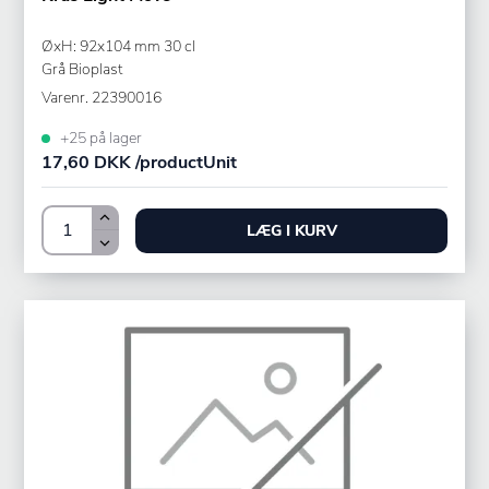
ØxH: 92x104 mm 30 cl
Grå Bioplast
Varenr.
22390016
+25 på lager
17,60 DKK /productUnit
LÆG I KURV