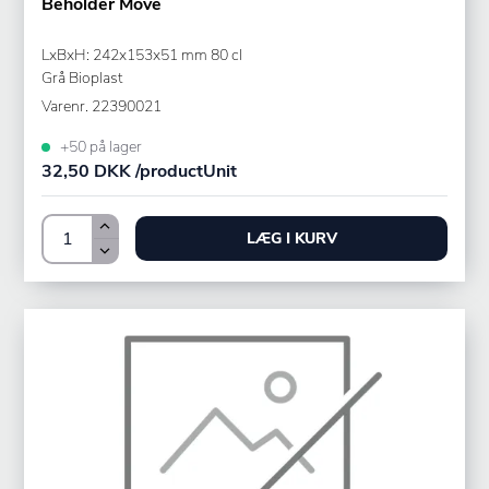
Beholder Move
LxBxH: 242x153x51 mm 80 cl
Grå Bioplast
Varenr.
22390021
+50 på lager
32,50 DKK /productUnit
LÆG I KURV