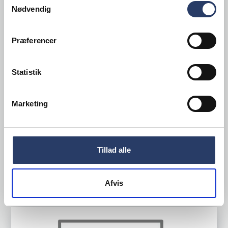
Nødvendig
Præferencer
Koziol
Beholder Move
Statistik
ØxH: 104x53 mm 25 cl
Grå Bioplast
Marketing
Varenr.
22390001
+100 på lager
23,00 DKK /productUnit
Tillad alle
LÆG I KURV
Afvis