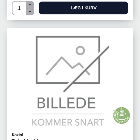
LÆG I KURV
Koziol