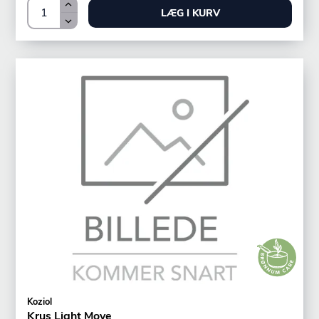
LÆG I KURV
Koziol
Krus Light Move