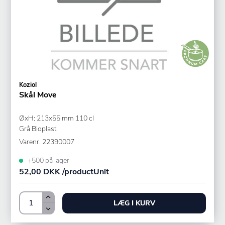
Koziol
Skål Move
ØxH: 213x55 mm 110 cl
Grå Bioplast
Varenr.
22390007
+500 på lager
52,00 DKK /productUnit
LÆG I KURV