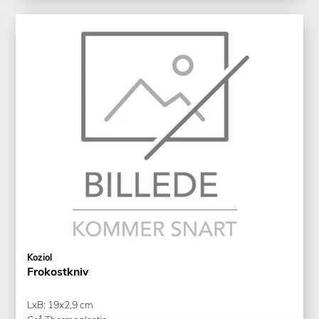
Koziol
Frokostkniv
LxB: 19x2,9 cm