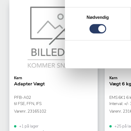
Samtykkevalg
Nødvendig
Kern
Kern
Adapter Vægt
Vægt 6 k
PFB-A02
EMS 6K1 6 
til FSE, FFN, IFS
Interval: +/- 
Varenr.
23165102
Varenr.
231
+1 på lager
+25 på la