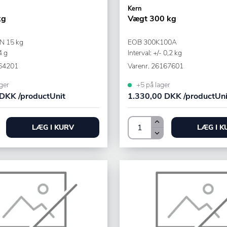
Kern
kg
Vægt 300 kg
N 15 kg
EOB 300K100A
4 g
Interval: +/- 0,2 kg
64201
Varenr.
26167601
ger
+5 på lager
DKK /productUnit
1.330,00 DKK /productUni
LÆG I KURV
LÆG I K