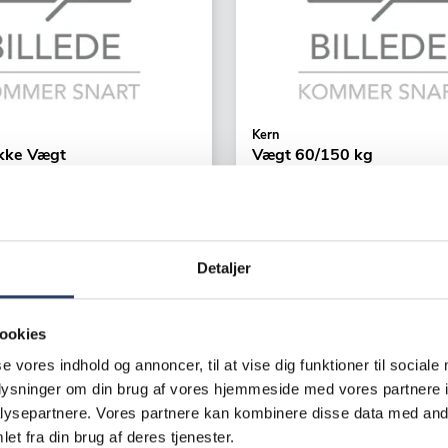
Kern
akke Vægt
Vægt 60/150 kg
r
DE 150K2D 150 kg
N, WTB vægt
Interval: +/- 0,2 kg
66001
Varenr.
23167801
Detaljer
er
+5 på lager
K /productUnit
2.800,00 DKK /productUni
ookies
se vores indhold og annoncer, til at vise dig funktioner til sociale
LÆG I KURV
LÆG I K
oplysninger om din brug af vores hjemmeside med vores partnere i
ysepartnere. Vores partnere kan kombinere disse data med andr
et fra din brug af deres tjenester.