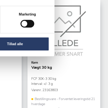
Marketing
Tillad alle
Kern
Vægt 30 kg
FCF 30K-3 30 kg
Interval: +/- 3 g
Varenr.
23163803
Bestillingsvare - Forventet leveringstid 21
hverdage