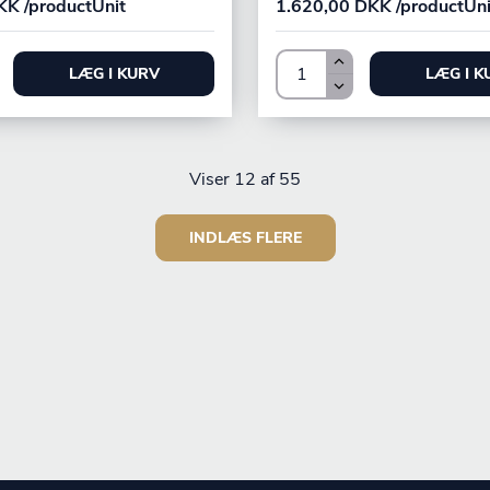
K /productUnit
1.620,00 DKK /productUni
LÆG I KURV
LÆG I K
Viser
12
af 55
INDLÆS FLERE