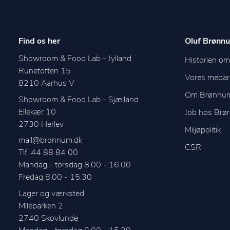
Find os her
Oluf Brønnu
Showroom & Food Lab - Jylland
Historien o
Runetoften 15
Vores medar
8210
Aarhus V
Om Brønnu
Showroom & Food Lab - Sjælland
Ellekær 10
Job hos Br
2730
Herlev
Miljøpolitik
mail@bronnum.dk
CSR
Tlf. 44 88 84 00
Mandag - torsdag 8.00 - 16.00

Fredag 8.00 - 15.30
Lager og værksted
Mileparken 2
2740
Skovlunde