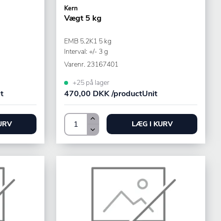
Kern
Vægt 5 kg
EMB 5.2K1 5 kg
Interval: +/- 3 g
Varenr.
23167401
+25 på lager
t
470,00 DKK /productUnit
URV
LÆG I KURV