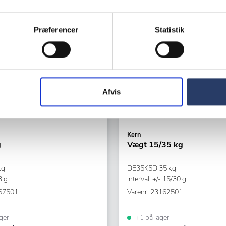
Præferencer
Statistik
Afvis
Kern
g
Vægt 15/35 kg
kg
DE35K5D 35 kg
3 g
Interval: +/- 15/30 g
67501
Varenr.
23162501
ger
+1 på lager