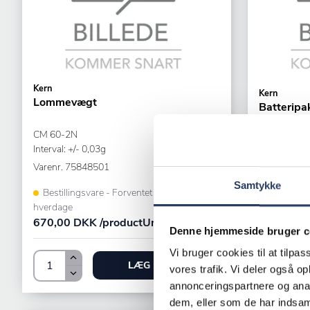
Kern
Kern
Lommevægt
Batterip
CM 60-2N
Akkumulato
Interval: +/- 0,03g
til RPB, FF
Varenr.
75848501
Varenr.
231
Samtykke
Bestillingsvare - Forventet leveringstid 15
hverdage
+5 på lag
670,00 DKK /productUnit
294,00 DK
Denne hjemmeside bruger c
Vi bruger cookies til at tilpas
LÆG I KURV
vores trafik. Vi deler også 
annonceringspartnere og anal
dem, eller som de har indsaml