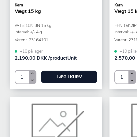
Kern
Kern
Vægt 15 kg
Vægt 15 
WTB 10K-3N 15 kg
FFN 15K2IP
Interval: +/- 4 g
Interval: +/- 
Varenr.
23164101
Varenr.
231
+10 på lager
+10 på la
2.190,00 DKK /productUnit
2.570,00 
LÆG I KURV