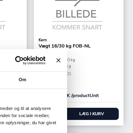
Kern
Vægt 16/30 kg FOB-NL
FOB 30K-3NL 30 kg
Interval: +/- 6/15 g
Varenr.
23163501
Om
+5 på lager
t
2.340,00 DKK /productUnit
 medier og til at analysere
URV
LÆG I KURV
nden for sociale medier,
e oplysninger, du har givet