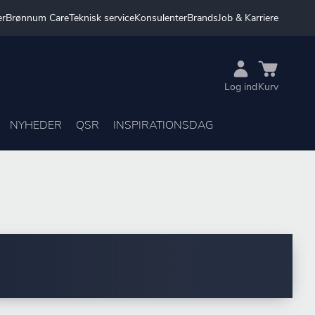
er
Brønnum Care
Teknisk service
Konsulenter
Brands
Job & Karriere
Log ind
Kurv
NYHEDER
QSR
INSPIRATIONSDAG