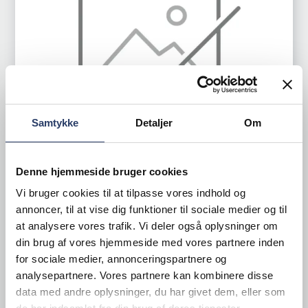
Samtykke
Detaljer
Om
Denne hjemmeside bruger cookies
Vi bruger cookies til at tilpasse vores indhold og
Judge
annoncer, til at vise dig funktioner til sociale medier og til
Dåseåbner Elektrisk
at analysere vores trafik. Vi deler også oplysninger om
din brug af vores hjemmeside med vores partnere inden
LxH: 130x220 mm
for sociale medier, annonceringspartnere og
Sort Plast
analysepartnere. Vores partnere kan kombinere disse
Varenr.
22081101
data med andre oplysninger, du har givet dem, eller som
+10 på lager