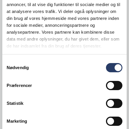
Etikett t/14102901 Frost
annoncer, til at vise dig funktioner til sociale medier og til
at analysere vores trafik. Vi deler også oplysninger om
LxB: 26x16 mm 12 ruller
din brug af vores hjemmeside med vores partnere inden
Pap
for sociale medier, annonceringspartnere og
Varenr.
14102902
analysepartnere. Vores partnere kan kombinere disse
data med andre oplysninger, du har givet dem, eller som
+25 på lager
de har indsamlet fra din brug af deres tjenester.
600,00 DKK /productUnit
Samtykkevalg
LÆG I KURV
Nødvendig
Præferencer
Statistik
Marketing