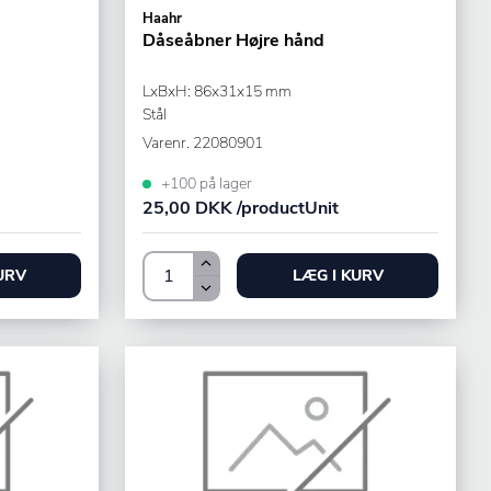
Haahr
Dåseåbner Højre hånd
LxBxH: 86x31x15 mm
Stål
Varenr.
22080901
+100 på lager
25,00 DKK /productUnit
URV
LÆG I KURV