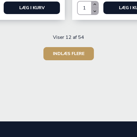
LÆG I KURV
LÆG I K
Viser
12
af 54
INDLÆS FLERE