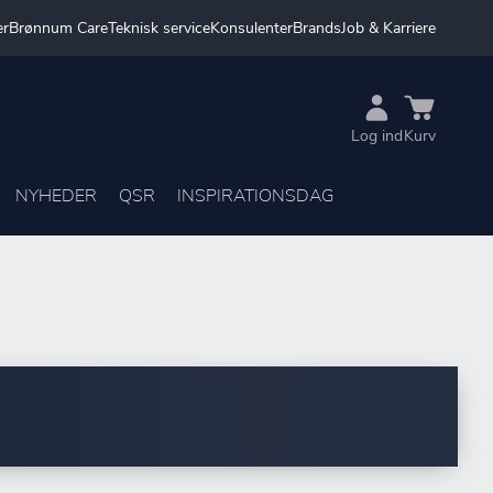
er
Brønnum Care
Teknisk service
Konsulenter
Brands
Job & Karriere
Log ind
Kurv
NYHEDER
QSR
INSPIRATIONSDAG