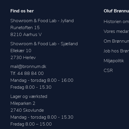
Find os her
Oluf Brønnu
Showroom & Food Lab - Jylland
Historien o
Runetoften 15
Vores medar
8210
Aarhus V
Om Brønnu
Showroom & Food Lab - Sjælland
Ellekær 10
Job hos Br
2730
Herlev
Miljøpolitik
mail@bronnum.dk
CSR
Tlf. 44 88 84 00
Mandag - torsdag 8.00 - 16.00

Fredag 8.00 - 15.30
Lager og værksted
Mileparken 2
2740
Skovlunde
Mandag - torsdag 8.00 - 15.30
