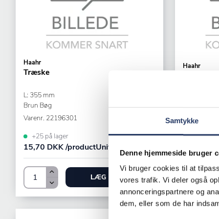
Haahr
Haahr
Træske
Proptrækk
L: 355 mm
Stål
Brun Bøg
Varenr.
110
Varenr.
22196301
Samtykke
+25 på lager
+50 på la
15,70 DKK /productUnit
51,00 DKK
Denne hjemmeside bruger c
Vi bruger cookies til at tilpas
LÆG I KURV
vores trafik. Vi deler også 
annonceringspartnere og anal
dem, eller som de har indsaml