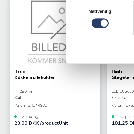
Samtykkevalg
Nødvendig
Haahr
Haahr
Køkkenrulleholder
Stegeterm
H: 290 mm
LxB:105x10
Stål
Sølv Plast
Varenr.
24144901
Varenr.
175
+25 på lager
+50 på la
23,00 DKK /productUnit
101,25 DK