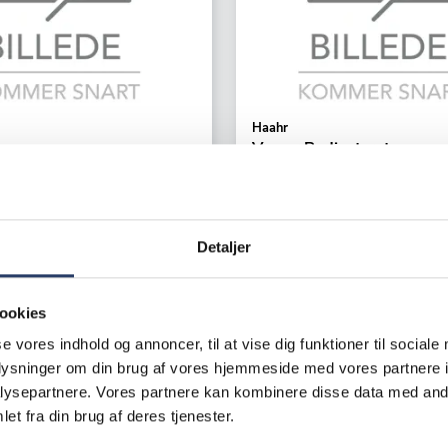
Haahr
Vægur Radiostyret
er Difference
Ø: 300 mm
Hvid Aluminium
32501
Varenr.
17022701
Detaljer
ger
+1 på lager
 /productUnit
237,00 DKK /productUnit
ookies
se vores indhold og annoncer, til at vise dig funktioner til sociale
LÆG I KURV
LÆG I K
oplysninger om din brug af vores hjemmeside med vores partnere i
ysepartnere. Vores partnere kan kombinere disse data med andr
et fra din brug af deres tjenester.