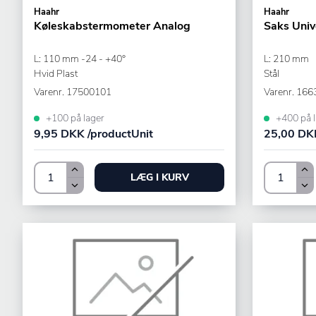
Haahr
Haahr
Køleskabstermometer Analog
Saks Univ
L: 110 mm -24 - +40°
L: 210 mm
Hvid Plast
Stål
Varenr.
17500101
Varenr.
166
+100 på lager
+400 på l
9,95 DKK /productUnit
25,00 DKK
LÆG I KURV