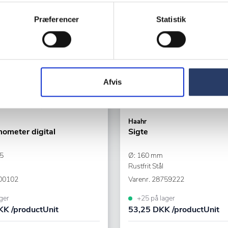
Præferencer
Statistik
Afvis
Haahr
ometer digital
Sigte
5
Ø: 160 mm
Rustfrit Stål
00102
Varenr.
28759222
ger
+25 på lager
K /productUnit
53,25 DKK /productUnit