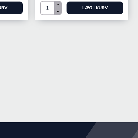
URV
LÆG I KURV