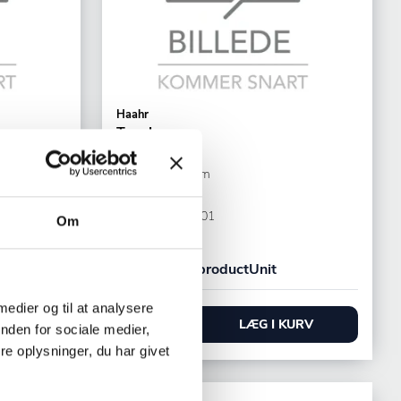
Haahr
Træske
ØxL: 90x400 mm
Brun Bøg
Varenr.
22195401
Om
+25 på lager
25,00 DKK /productUnit
 medier og til at analysere
URV
LÆG I KURV
nden for sociale medier,
e oplysninger, du har givet