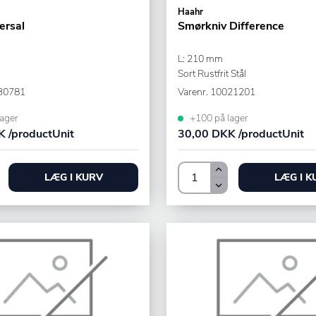
Haahr
ersal
Smørkniv Difference
L: 210 mm
Sort Rustfrit Stål
30781
Varenr.
10021201
ager
+100 på lager
 /productUnit
30,00 DKK /productUnit
LÆG I KURV
LÆG I K