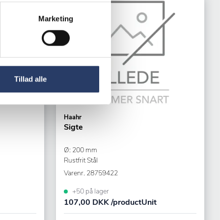
Marketing
Tillad alle
Haahr
Sigte
Ø: 200 mm
Rustfrit Stål
Varenr.
28759422
+50 på lager
107,00 DKK /productUnit