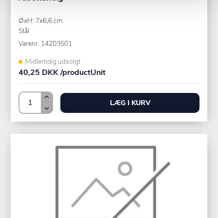
ØxH: 7x6,6 cm
Stål
Varenr.
14203501
Midlertidig udsolgt
40,25 DKK /productUnit
LÆG I KURV