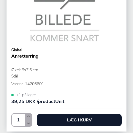
Globel
Anretterring
ØxH: 6x7,6 cm
Stål
Varenr.
14203601
+1 på lager
39,25 DKK /productUnit
LÆG I KURV