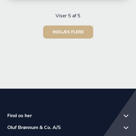
Viser
5
af 5
INDLÆS FLERE
Find os her
Oluf Brønnum & Co. A/S