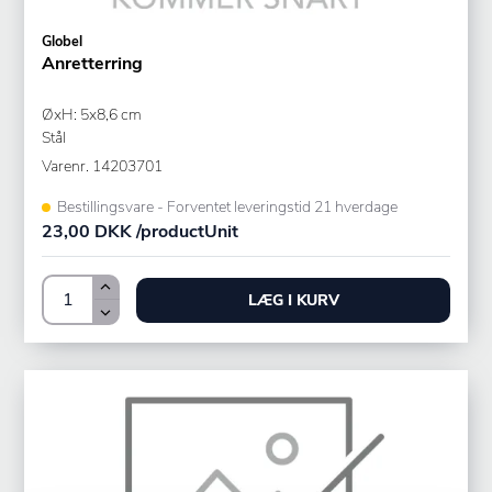
Globel
Anretterring
ØxH: 5x8,6 cm
Stål
Varenr.
14203701
Bestillingsvare - Forventet leveringstid 21 hverdage
23,00 DKK /productUnit
LÆG I KURV