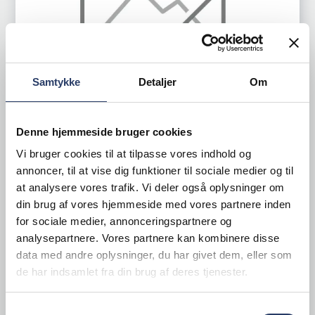
Samtykke
Detaljer
Om
Denne hjemmeside bruger cookies
Vi bruger cookies til at tilpasse vores indhold og
Globel
annoncer, til at vise dig funktioner til sociale medier og til
Anretterring
at analysere vores trafik. Vi deler også oplysninger om
din brug af vores hjemmeside med vores partnere inden
ØxH: 9x4,6 cm
for sociale medier, annonceringspartnere og
Stål
analysepartnere. Vores partnere kan kombinere disse
Varenr.
14203301
data med andre oplysninger, du har givet dem, eller som
Bestillingsvare - Forventet leveringstid 21 hverdage
de har indsamlet fra din brug af deres tjenester.
28,00 DKK /productUnit
Samtykkevalg