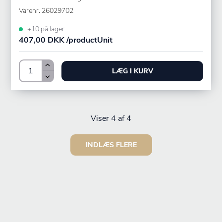
Varenr.
26029702
+10 på lager
407,00 DKK /productUnit
LÆG I KURV
Viser
4
af 4
INDLÆS FLERE