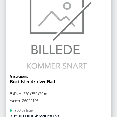
Gastronoma
Brødrister 4 skiver Flad
BxDxH: 220x350x70 mm
Varenr.
26029103
+50 på lager
305,00 DKK /productUnit