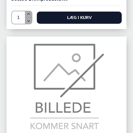
LÆG I KURV