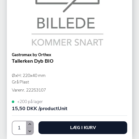
Gastromax by Orthex
Tallerken Dyb BIO
ØxH: 220x40 mm
Grå Plast
Varenr.
22253107
+200 på lager
15,50 DKK /productUnit
LÆG I KURV