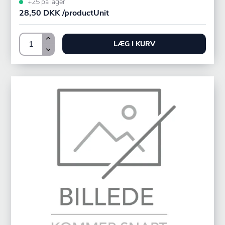
+25 på lager
28,50 DKK /productUnit
LÆG I KURV