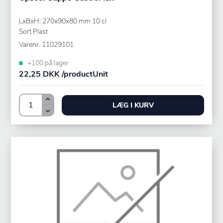
LxBxH: 270x90x80 mm 10 cl
Sort Plast
Varenr.
11029101
+100 på lager
22,25 DKK /productUnit
LÆG I KURV