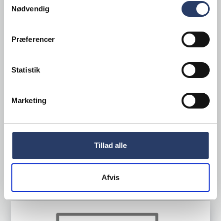
Nødvendig
Præferencer
Gastromax by Orthex
Skål BIO
Statistik
ØxH: 130x60 mm 40 cl
Grå Plast
Marketing
Varenr.
22253109
+500 på lager
14,75 DKK /productUnit
Tillad alle
LÆG I KURV
Afvis