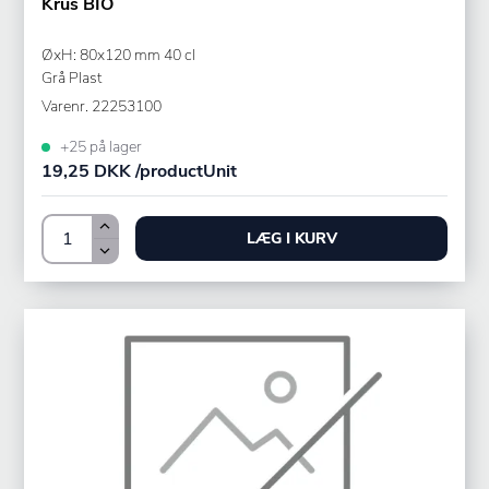
Krus BIO
ØxH: 80x120 mm 40 cl
Grå Plast
Varenr.
22253100
+25 på lager
19,25 DKK /productUnit
LÆG I KURV