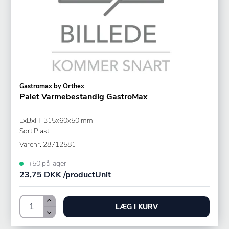
Gastromax by Orthex
Palet Varmebestandig GastroMax
LxBxH: 315x60x50 mm
Sort Plast
Varenr.
28712581
+50 på lager
23,75 DKK /productUnit
LÆG I KURV