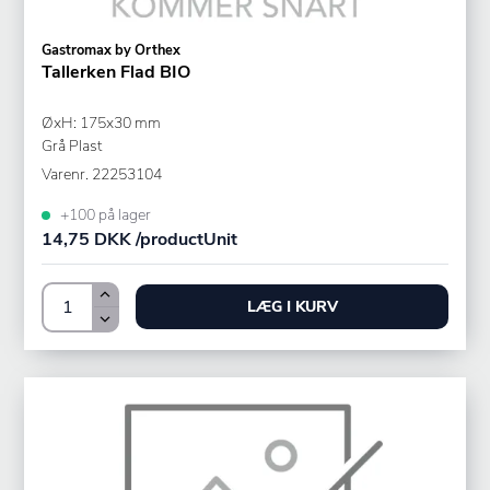
Gastromax by Orthex
Tallerken Flad BIO
ØxH: 175x30 mm
Grå Plast
Varenr.
22253104
+100 på lager
14,75 DKK /productUnit
LÆG I KURV