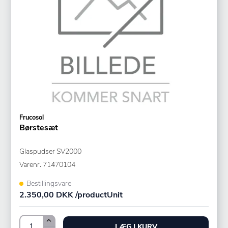
Frucosol
Børstesæt
Glaspudser SV2000
Varenr.
71470104
Bestillingsvare
2.350,00 DKK /productUnit
LÆG I KURV