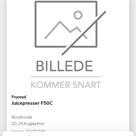
Frucosol
Juicepresser F50C
Bordmodel
20-25 frugter/min
Varenr.
71470240