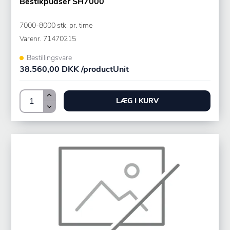
Bestikpudser SH7000
7000-8000 stk. pr. time
Varenr.
71470215
Bestillingsvare
38.560,00 DKK /productUnit
LÆG I KURV