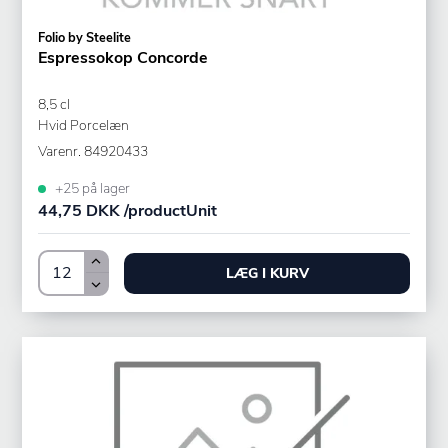
Folio by Steelite
Espressokop Concorde
8,5 cl
Hvid Porcelæn
Varenr.
84920433
+25 på lager
44,75 DKK /productUnit
LÆG I KURV