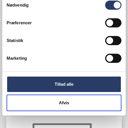
Nødvendig
Præferencer
Folio by Steelite
Skål Terrace Truffle
Statistik
Ø: 200 mm 166 cl
Sand Stentøj
Marketing
Varenr.
84920327
Bestillingsvare - Forventet leveringstid 21 hverdage
185,00 DKK /productUnit
Tillad alle
LÆG I KURV
Afvis