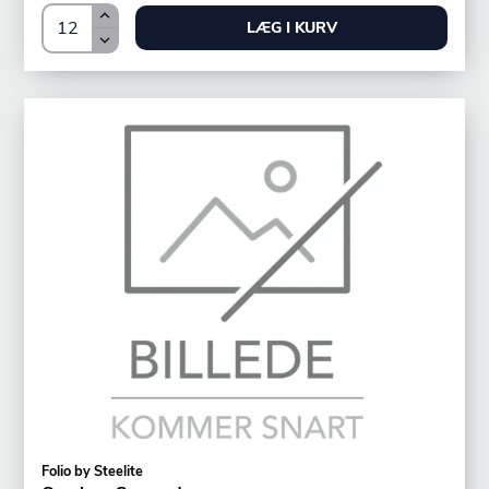
LÆG I KURV
Folio by Steelite