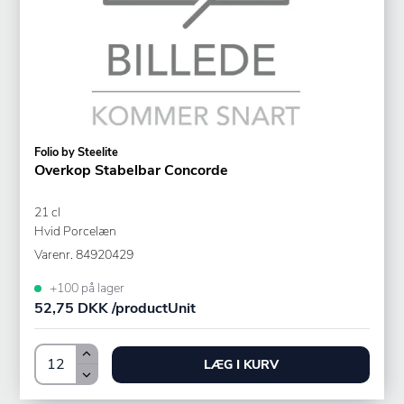
Folio by Steelite
Overkop Stabelbar Concorde
21 cl
Hvid Porcelæn
Varenr.
84920429
+100 på lager
52,75 DKK /productUnit
LÆG I KURV