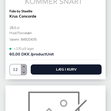
Folio by Steelite
Krus Concorde
28,5 cl
Hvid Porcelæn
Varenr.
84920435
+100 på lager
60,00 DKK /productUnit
LÆG I KURV