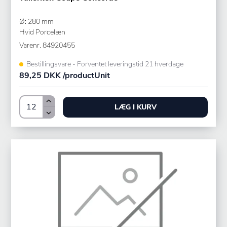
Ø: 280 mm
Hvid Porcelæn
Varenr.
84920455
Bestillingsvare - Forventet leveringstid 21 hverdage
89,25 DKK /productUnit
LÆG I KURV