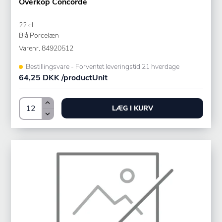
Overkop Concorde
22 cl
Blå Porcelæn
Varenr.
84920512
Bestillingsvare - Forventet leveringstid 21 hverdage
64,25 DKK /productUnit
LÆG I KURV