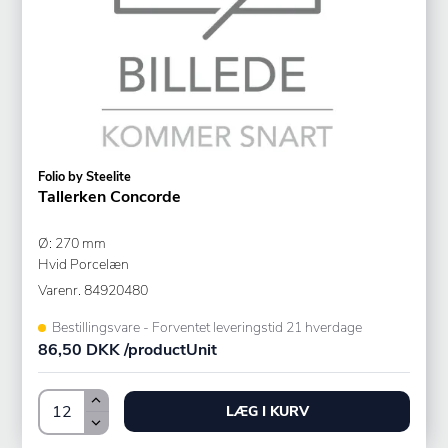
Folio by Steelite
Tallerken Concorde
Ø: 270 mm
Hvid Porcelæn
Varenr.
84920480
Bestillingsvare - Forventet leveringstid 21 hverdage
86,50 DKK /productUnit
LÆG I KURV