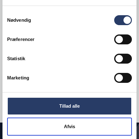
Samtykkevalg
LÆG I KURV
Nødvendig
Præferencer
Viser
1
af 1
Statistik
INDLÆS FLERE
Marketing
Tillad alle
Afvis