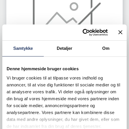
Samtykke
Detaljer
Om
Denne hjemmeside bruger cookies
Vi bruger cookies til at tilpasse vores indhold og
Elmeco
annoncer, til at vise dig funktioner til sociale medier og til
Slushice maskine
at analysere vores trafik. Vi deler også oplysninger om
din brug af vores hjemmeside med vores partnere inden
Big Biz 1, 6 L
for sociale medier, annonceringspartnere og
Varenr.
71923910
analysepartnere. Vores partnere kan kombinere disse
data med andre oplysninger, du har givet dem, eller som
Bestillingsvare
de har indsamlet fra din brug af deres tjenester.
8.449,00 DKK /productUnit