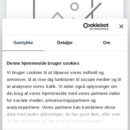
Samtykke
Detaljer
Om
Denne hjemmeside bruger cookies
Vi bruger cookies til at tilpasse vores indhold og
annoncer, til at vise dig funktioner til sociale medier og til
Coravin
at analysere vores trafik. Vi deler også oplysninger om
Vinsystem Kit
din brug af vores hjemmeside med vores partnere inden
for sociale medier, annonceringspartnere og
Coravin
analysepartnere. Vores partnere kan kombinere disse
Varenr.
99560601
data med andre oplysninger, du har givet dem, eller som
de har indsamlet fra din brug af deres tjenester.
Bestillingsvare - Forventet leveringstid 14 hverdage