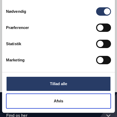
Samtykkevalg
Log ind for at se pris
Nødvendig
Præferencer
Viser
1
af 1
INDLÆS FLERE
Statistik
Marketing
Tillad alle
Afvis
Find os her