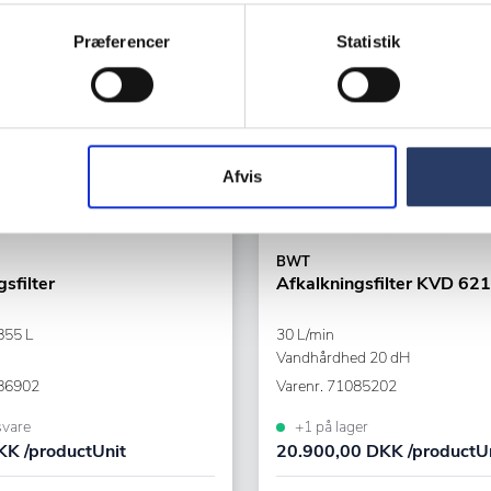
Præferencer
Statistik
Afvis
BWT
sfilter
Afkalkningsfilter KVD 621
855 L
30 L/min
Vandhårdhed 20 dH
86902
Varenr.
71085202
svare
+1 på lager
K /productUnit
20.900,00 DKK /productU