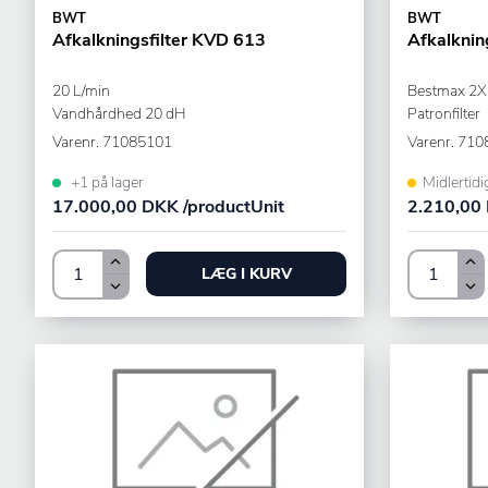
BWT
BWT
Afkalkningsfilter KVD 613
Afkalkning
20 L/min
Bestmax 2X
Vandhårdhed 20 dH
Patronfilter
Varenr.
71085101
Varenr.
710
+1 på lager
Midlertidi
17.000,00 DKK /productUnit
2.210,00 
LÆG I KURV