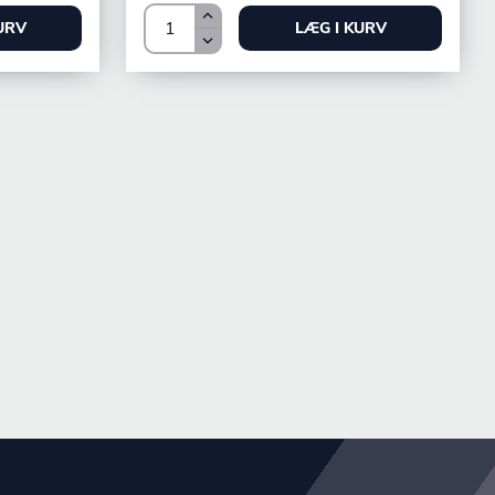
URV
LÆG I KURV