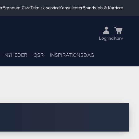
er
Brønnum Care
Teknisk service
Konsulenter
Brands
Job & Karriere
Log ind
Kurv
NYHEDER
QSR
INSPIRATIONSDAG