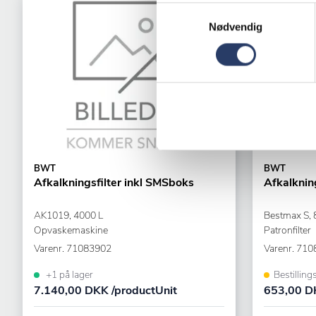
Samtykkevalg
Nødvendig
BWT
BWT
Afkalkningsfilter inkl SMSboks
Afkalkning
AK1019, 4000 L
Bestmax S, 
Opvaskemaskine
Patronfilter
Varenr.
71083902
Varenr.
710
+1 på lager
Bestilling
7.140,00 DKK /productUnit
653,00 DK