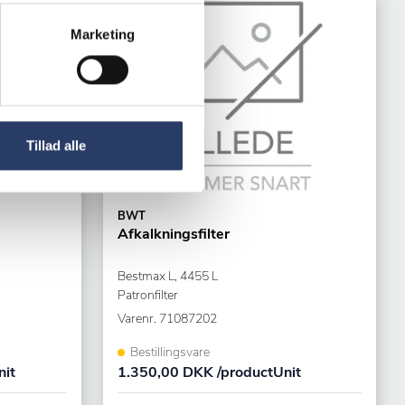
Marketing
Tillad alle
BWT
Afkalkningsfilter
Bestmax L, 4455 L
Patronfilter
Varenr.
71087202
Bestillingsvare
nit
1.350,00 DKK /productUnit