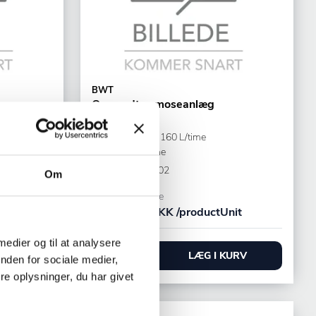
BWT
Omvendt osmoseanlæg
Bestaqua 60 LT, 160 L/time
Opvaskemaskine
Varenr.
71088502
Om
Bestillingsvare
t
47.540,00 DKK /productUnit
 medier og til at analysere
URV
LÆG I KURV
nden for sociale medier,
e oplysninger, du har givet