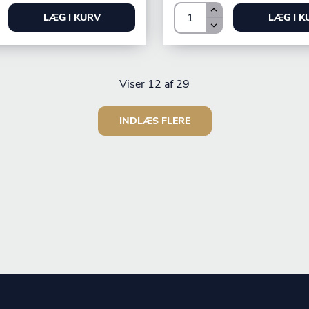
LÆG I KURV
LÆG I K
Viser
12
af 29
INDLÆS FLERE