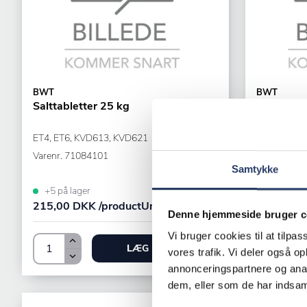
BWT
BWT
Salttabletter 25 kg
Aquamet
ET4, ET6, KVD613, KVD621
LCD-Displa
Varenr.
71084101
Varenr.
710
Samtykke
+5 på lager
+1 på lag
215,00 DKK /productUnit
765,00 DK
Denne hjemmeside bruger c
Vi bruger cookies til at tilpas
LÆG I KURV
vores trafik. Vi deler også 
annonceringspartnere og anal
dem, eller som de har indsaml