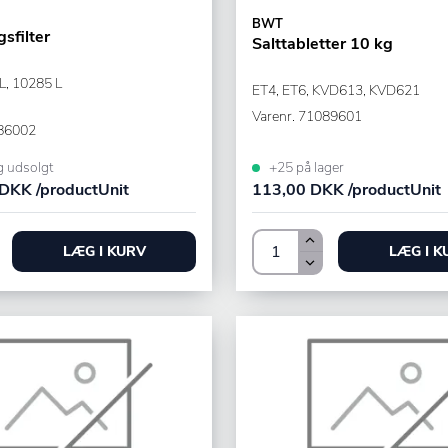
BWT
sfilter
Salttabletter 10 kg
L, 10285 L
ET4, ET6, KVD613, KVD621
Varenr.
71089601
86002
g udsolgt
+25 på lager
DKK /productUnit
113,00 DKK /productUnit
LÆG I KURV
LÆG I K