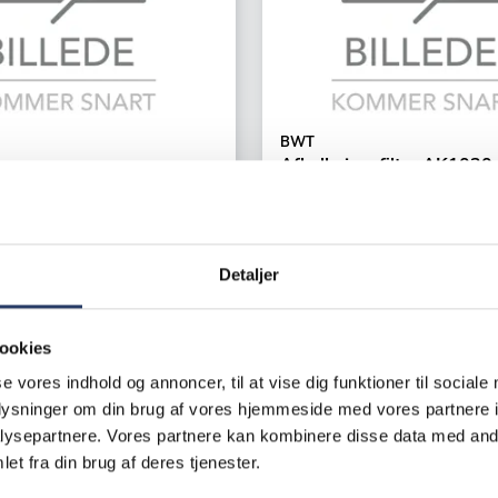
BWT
Afkalkningsfilter AK1030
er
8000 L
y
Vandhårdhed 20 dH
86402
Varenr.
71084002
Detaljer
er
+1 på lager
K /productUnit
8.880,00 DKK /productUni
ookies
se vores indhold og annoncer, til at vise dig funktioner til sociale
LÆG I KURV
LÆG I K
oplysninger om din brug af vores hjemmeside med vores partnere i
ysepartnere. Vores partnere kan kombinere disse data med andr
et fra din brug af deres tjenester.