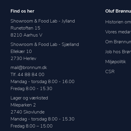
Find os her
Oluf Brønnu
Showroom & Food Lab - Jylland
Historien o
Runetoften 15
Vores medar
8210
Aarhus V
Om Brønnu
Showroom & Food Lab - Sjælland
Ellekær 10
Job hos Br
2730
Herlev
Miljøpolitik
mail@bronnum.dk
CSR
Tlf. 44 88 84 00
Mandag - torsdag 8.00 - 16.00

Fredag 8.00 - 15.30
Lager og værksted
Mileparken 2
2740
Skovlunde
Mandag - torsdag 8.00 - 15.30
