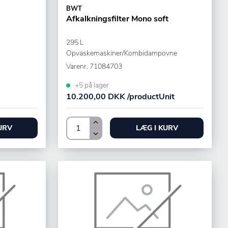
BWT
Afkalkningsfilter Mono soft
295 L
Opvaskemaskiner/Kombidampovne
Varenr.
71084703
+5 på lager
10.200,00 DKK /productUnit
URV
LÆG I KURV