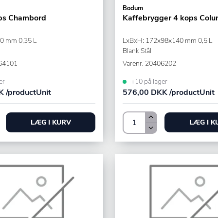
Bodum
ops Chambord
Kaffebrygger 4 kops Colu
0 mm 0,35 L
LxBxH: 172x98x140 mm 0,5 L
Blank Stål
64101
Varenr.
20406202
er
+10 på lager
 /productUnit
576,00 DKK /productUnit
LÆG I KURV
LÆG I K