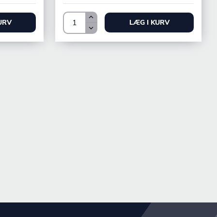
URV
LÆG I KURV