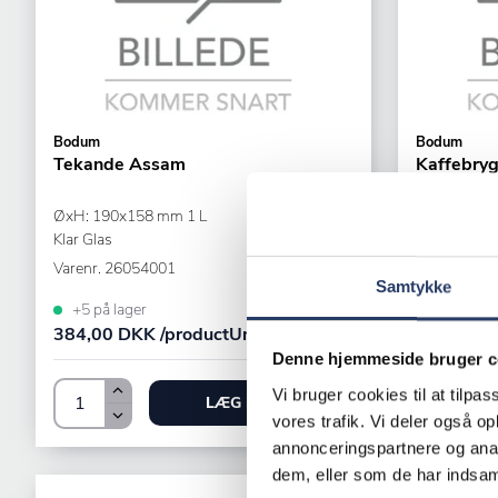
Bodum
Bodum
Tekande Assam
Kaffebry
ØxH: 190x158 mm 1 L
ØxH: 225x2
Klar Glas
Klar Tritan
Varenr.
26054001
Varenr.
260
Samtykke
+5 på lager
+10 på la
384,00 DKK /productUnit
319,25 DK
Denne hjemmeside bruger c
Vi bruger cookies til at tilpas
LÆG I KURV
vores trafik. Vi deler også 
annonceringspartnere og anal
dem, eller som de har indsaml