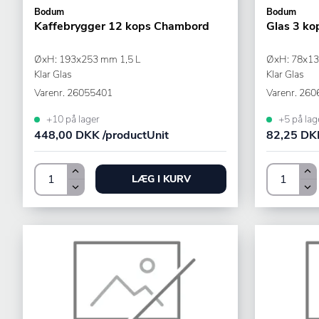
Bodum
Bodum
Kaffebrygger 12 kops Chambord
Glas 3 k
ØxH: 193x253 mm 1,5 L
ØxH: 78x13
Klar Glas
Klar Glas
Varenr.
26055401
Varenr.
260
+10 på lager
+5 på lag
448,00 DKK /productUnit
82,25 DKK
LÆG I KURV