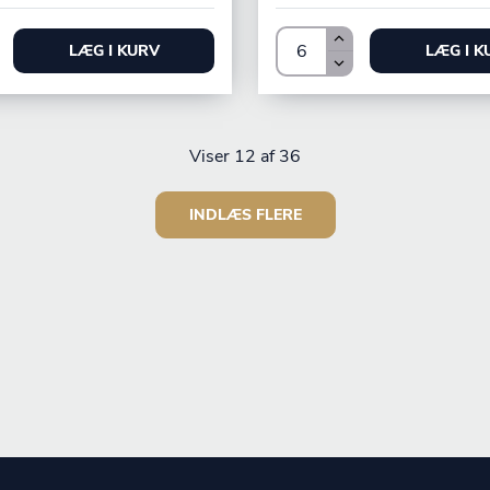
LÆG I KURV
LÆG I K
Viser
12
af 36
INDLÆS FLERE