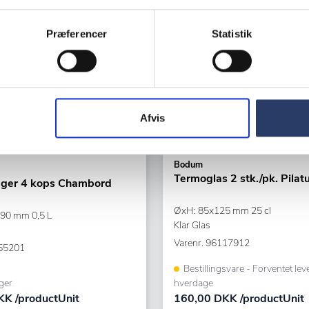
Præferencer
Statistik
Afvis
Bodum
Termoglas 2 stk./pk. Pilat
gger 4 kops Chambord
ØxH: 85x125 mm 25 cl
90 mm 0,5 L
Klar Glas
Varenr.
96117912
55201
Bestillingsvare - Forventet lev
ger
hverdage
K /productUnit
160,00 DKK /productUnit