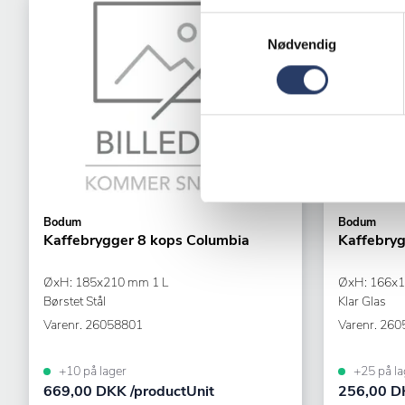
Samtykkevalg
Nødvendig
Bodum
Bodum
Kaffebrygger 8 kops Columbia
Kaffebry
ØxH: 185x210 mm 1 L
ØxH: 166x1
Børstet Stål
Klar Glas
Varenr.
26058801
Varenr.
260
+10 på lager
+25 på la
669,00 DKK /productUnit
256,00 DK