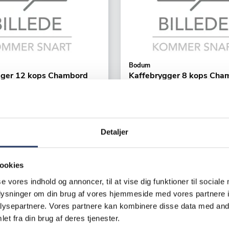
Bodum
gger 12 kops Chambord
Kaffebrygger 8 kops Cha
10 mm 1,5 L
ØxH: 141x230 mm 1 L
Klar Glas
66401
Varenr.
26055301
Detaljer
ger
+25 på lager
K /productUnit
320,00 DKK /productUnit
ookies
se vores indhold og annoncer, til at vise dig funktioner til sociale
LÆG I KURV
LÆG I K
oplysninger om din brug af vores hjemmeside med vores partnere i
ysepartnere. Vores partnere kan kombinere disse data med andr
et fra din brug af deres tjenester.