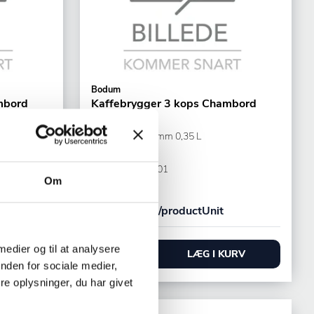
Bodum
mbord
Kaffebrygger 3 kops Chambord
ØxH: 111x168 mm 0,35 L
Klar Glas
Varenr.
26055101
Om
+50 på lager
192,00 DKK /productUnit
 medier og til at analysere
URV
LÆG I KURV
nden for sociale medier,
e oplysninger, du har givet