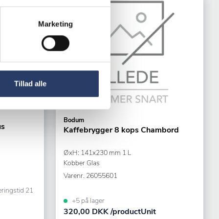
Marketing
Tillad alle
Bodum
us
Kaffebrygger 8 kops Chambord
ØxH: 141x230 mm 1 L
Kobber Glas
Varenr.
26055601
eringstid 21
+5 på lager
320,00 DKK /productUnit