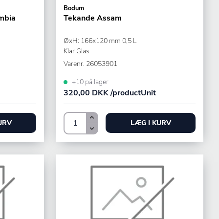
Bodum
mbia
Tekande Assam
ØxH: 166x120 mm 0,5 L
Klar Glas
Varenr.
26053901
+10 på lager
320,00 DKK /productUnit
URV
LÆG I KURV