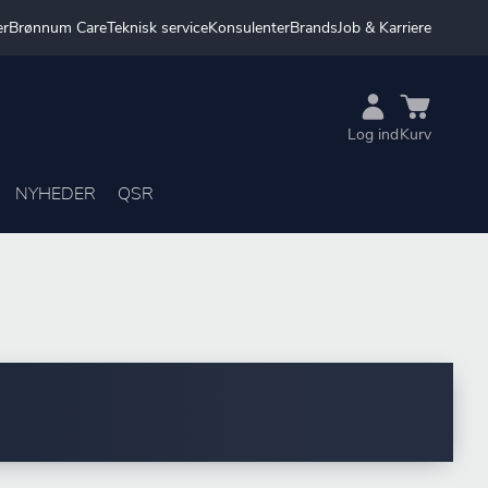
er
Brønnum Care
Teknisk service
Konsulenter
Brands
Job & Karriere
Log ind
Kurv
NYHEDER
QSR