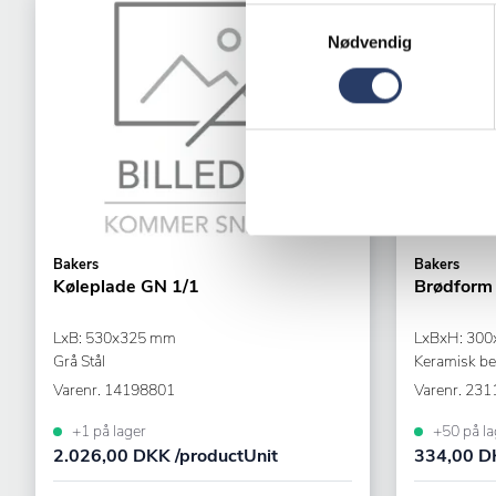
Samtykkevalg
Nødvendig
Bakers
Bakers
Køleplade GN 1/1
Brødform
LxB: 530x325 mm
LxBxH: 300
Grå Stål
Keramisk be
Varenr.
14198801
Varenr.
231
+1 på lager
+50 på la
2.026,00 DKK /productUnit
334,00 DK