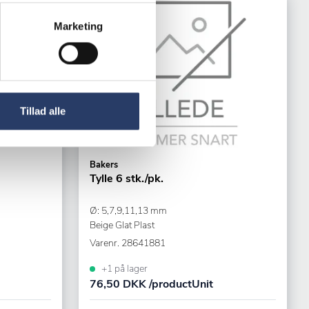
Marketing
Tillad alle
Bakers
Tylle 6 stk./pk.
Ø: 5,7,9,11,13 mm
Beige Glat Plast
Varenr.
28641881
+1 på lager
76,50 DKK /productUnit