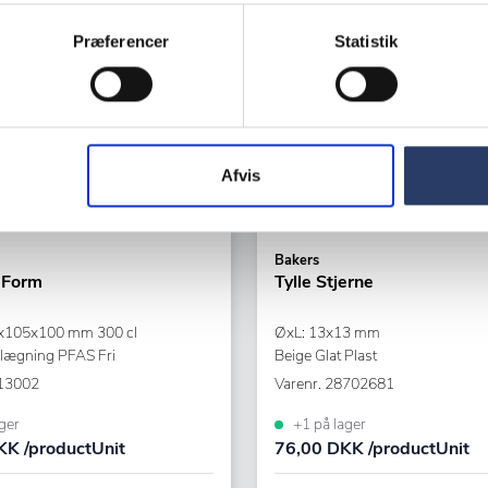
Præferencer
Statistik
Afvis
Bakers
 Form
Tylle Stjerne
x105x100 mm 300 cl
ØxL: 13x13 mm
lægning PFAS Fri
Beige Glat Plast
13002
Varenr.
28702681
ger
+1 på lager
K /productUnit
76,00 DKK /productUnit