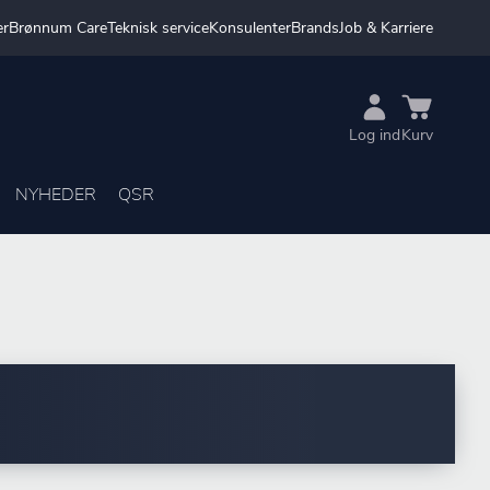
er
Brønnum Care
Teknisk service
Konsulenter
Brands
Job & Karriere
Log ind
Kurv
NYHEDER
QSR