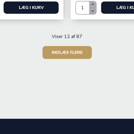
LÆG I KURV
LÆG I K
Viser
12
af 87
INDLÆS FLERE