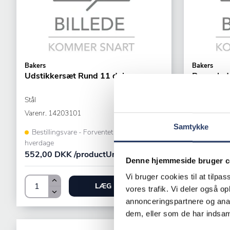
Bakers
Bakers
Udstikkersæt Rund 11 dele
Bageplade
Stål
LxBxH: 53
Keramistk b
Varenr.
14203101
Varenr.
231
Samtykke
Bestillingsvare - Forventet leveringstid 14
hverdage
+100 på l
552,00 DKK /productUnit
336,00 DK
Denne hjemmeside bruger c
Vi bruger cookies til at tilpas
LÆG I KURV
vores trafik. Vi deler også 
annonceringspartnere og anal
dem, eller som de har indsaml