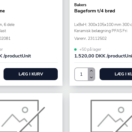
Bakers
rne
Bageform t/4 brød
, 6 dele
LxBxH: 300x105x100 mm 300 c
last
Keramisk belægning PFAS Fri
02081
Varenr.
23112502
er
+50 på lager
 /productUnit
1.520,00 DKK /productUni
LÆG I KURV
LÆG I K