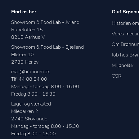
Find os her
Oluf Brønnu
Showroom & Food Lab - Jylland
Historien o
Runetoften 15
Vores medar
8210
Aarhus V
Om Brønnu
Showroom & Food Lab - Sjælland
Ellekær 10
Job hos Br
2730
Herlev
Miljøpolitik
mail@bronnum.dk
CSR
Tlf. 44 88 84 00
Mandag - torsdag 8.00 - 16.00

Fredag 8.00 - 15.30
Lager og værksted
Mileparken 2
2740
Skovlunde
Mandag - torsdag 8.00 - 15.30
