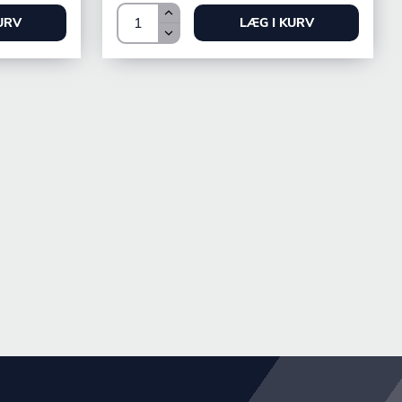
URV
LÆG I KURV