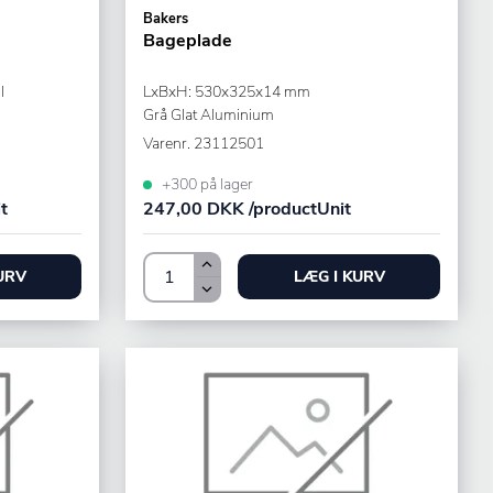
Bakers
Bageplade
l
LxBxH: 530x325x14 mm
Grå Glat Aluminium
Varenr.
23112501
+300 på lager
t
247,00 DKK /productUnit
URV
LÆG I KURV