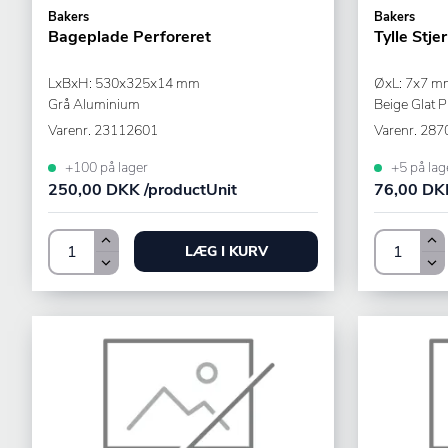
Bakers
Bakers
Bageplade Perforeret
Tylle Stje
LxBxH: 530x325x14 mm
ØxL: 7x7 mm
Grå Aluminium
Beige Glat P
Varenr.
23112601
Varenr.
287
+100 på lager
+5 på lag
250,00 DKK /productUnit
76,00 DKK
LÆG I KURV