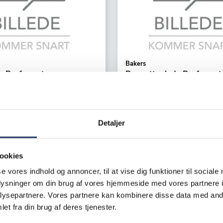
Bakers
 Perforeret
Baguetteplade Perforeret
0x325x14 mm
LxBxH: 530x325x20 mm
elægning PFAS Fri
Grå Glat Aluminium
12803
Varenr.
23113001
Detaljer
ager
+50 på lager
K /productUnit
350,50 DKK /productUnit
ookies
se vores indhold og annoncer, til at vise dig funktioner til sociale
LÆG I KURV
LÆG I K
oplysninger om din brug af vores hjemmeside med vores partnere i
ysepartnere. Vores partnere kan kombinere disse data med andr
et fra din brug af deres tjenester.