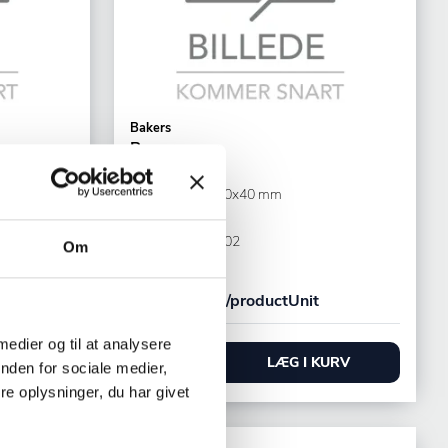
Bakers
Bageramme
LxBxH: 400x600x40 mm
Aluminium
Varenr.
29750202
Om
+50 på lager
423,50 DKK /productUnit
 medier og til at analysere
URV
LÆG I KURV
nden for sociale medier,
e oplysninger, du har givet