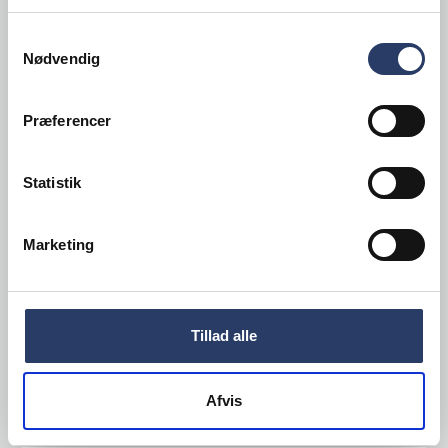
Samtykkevalg
Nødvendig
Præferencer
Assi
Kørebord 2 hylder
Statistik
200 kg
m/ kørebøjle
Marketing
Varenr.
53065902
Bestillingsvare
4.300,00 DKK /productUnit
Tillad alle
LÆG I KURV
Afvis