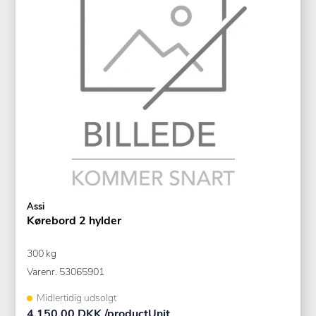
Assi
Kørebord 2 hylder
300 kg
Varenr.
53065901
Midlertidig udsolgt
4.150,00 DKK /productUnit