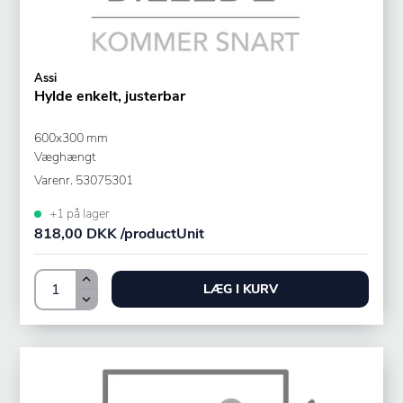
Assi
Hylde enkelt, justerbar
600x300 mm
Væghængt
Varenr.
53075301
+1 på lager
818,00 DKK /productUnit
LÆG I KURV