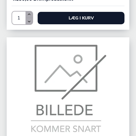
LÆG I KURV