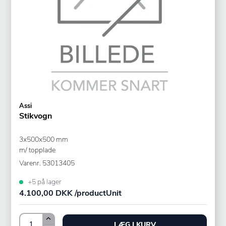
Assi
Stikvogn
3x500x500 mm
m/ topplade
Varenr.
53013405
+5 på lager
4.100,00 DKK /productUnit
LÆG I KURV