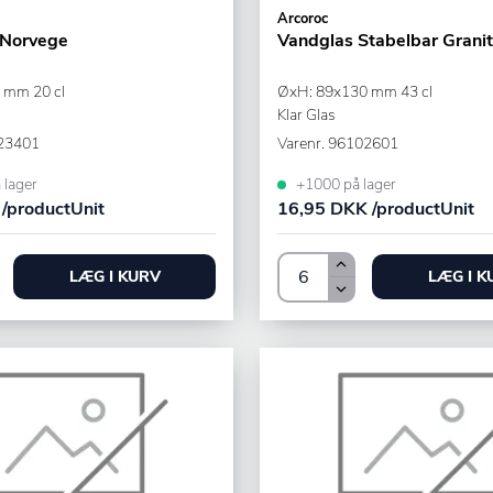
Arcoroc
 Norvege
Vandglas Stabelbar Grani
 mm 20 cl
ØxH: 89x130 mm 43 cl
Klar Glas
23401
Varenr.
96102601
 lager
+1000 på lager
/productUnit
16,95 DKK /productUnit
LÆG I KURV
LÆG I K