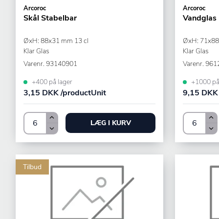
Arcoroc
Arcoroc
Skål Stabelbar
Vandglas
ØxH: 88x31 mm 13 cl
ØxH: 71x88
Klar Glas
Klar Glas
Varenr.
93140901
Varenr.
961
+400 på lager
+1000 på
3,15 DKK /productUnit
9,15 DKK 
LÆG I KURV
Tilbud