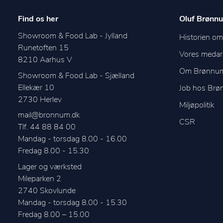
Find os her
Oluf Brønnu
Showroom & Food Lab - Jylland
Historien o
Runetoften 15
Vores medar
8210
Aarhus V
Om Brønnu
Showroom & Food Lab - Sjælland
Ellekær 10
Job hos Br
2730
Herlev
Miljøpolitik
mail@bronnum.dk
CSR
Tlf. 44 88 84 00
Mandag - torsdag 8.00 - 16.00

Fredag 8.00 - 15.30
Lager og værksted
Mileparken 2
2740
Skovlunde
Mandag - torsdag 8.00 - 15.30
