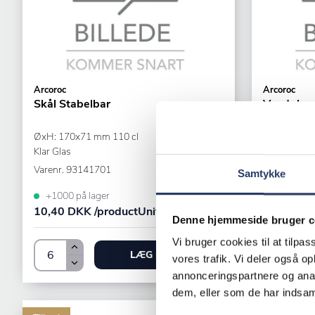
Arcoroc
Arcoroc
Skål Stabelbar
Vandglas
ØxH: 170x71 mm 110 cl
ØxH: 66x82
Klar Glas
Klar Glas
Varenr.
93141701
Varenr.
961
Samtykke
+1000 på lager
Midlertidi
10,40 DKK /productUnit
9,15 DKK 
Denne hjemmeside bruger c
Vi bruger cookies til at tilpas
LÆG I KURV
vores trafik. Vi deler også 
annonceringspartnere og anal
dem, eller som de har indsaml