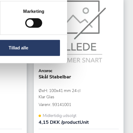
Tilbud
Marketing
Tillad alle
Arcoroc
Skål Stabelbar
ØxH: 100x41 mm 24 cl
Klar Glas
Varenr.
93141001
Midlertidig udsolgt
4,15 DKK /productUnit