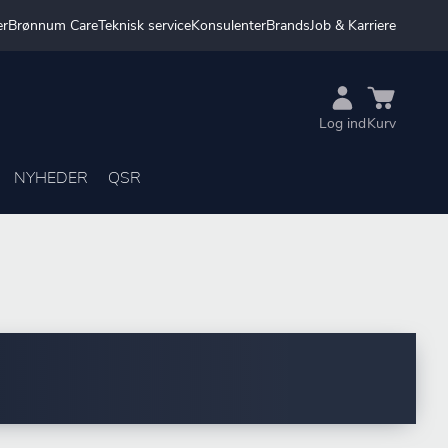
er
Brønnum Care
Teknisk service
Konsulenter
Brands
Job & Karriere
Log ind
Kurv
NYHEDER
QSR