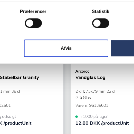
Præferencer
Statistik
Afvis
Arcoroc
Stabelbar Granity
Vandglas Log
1 mm 35 cl
ØxH: 73x79 mm 22 cl
Grå Glas
02501
Varenr.
96135601
g udsolgt
+1000 på lager
 /productUnit
12,80 DKK /productUnit