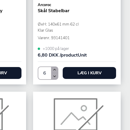
Arcoroc
ty
Skål Stabelbar
ØxH: 140x61 mm 62 cl
Klar Glas
Varenr.
93141401
+1000 på lager
6,80 DKK /productUnit
URV
LÆG I KURV