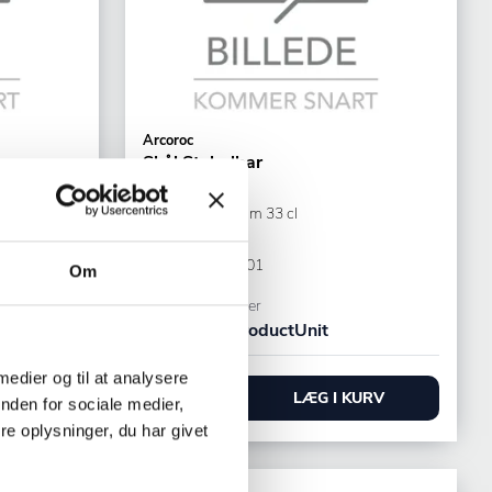
Arcoroc
Skål Stabelbar
ØxH: 120x51 mm 33 cl
Klar Glas
Varenr.
93141201
Om
+1000 på lager
9,90 DKK /productUnit
 medier og til at analysere
URV
LÆG I KURV
nden for sociale medier,
e oplysninger, du har givet