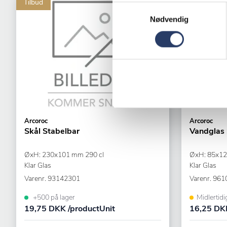
Tilbud
Samtykkevalg
Nødvendig
Arcoroc
Arcoroc
Skål Stabelbar
Vandglas 
ØxH: 230x101 mm 290 cl
ØxH: 85x12
Klar Glas
Klar Glas
Varenr.
93142301
Varenr.
961
+500 på lager
Midlertidi
19,75 DKK /productUnit
16,25 DKK