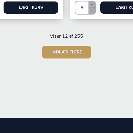
LÆG I KURV
LÆG I K
Viser
12
af 255
INDLÆS FLERE