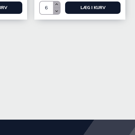
URV
LÆG I KURV