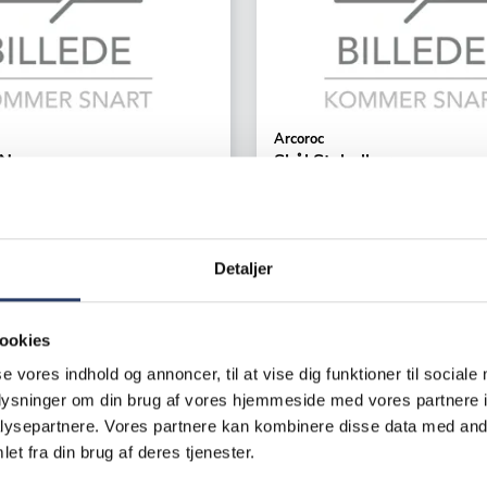
Arcoroc
 Norvege
Skål Stabelbar
 mm 16 cl
ØxH: 70x32 mm 7,5 cl
Klar Glas
23201
Varenr.
93140701
Detaljer
g udsolgt
+1000 på lager
/productUnit
6,95 DKK /productUnit
ookies
se vores indhold og annoncer, til at vise dig funktioner til sociale
LÆG I KURV
LÆG I K
oplysninger om din brug af vores hjemmeside med vores partnere i
ysepartnere. Vores partnere kan kombinere disse data med andr
et fra din brug af deres tjenester.