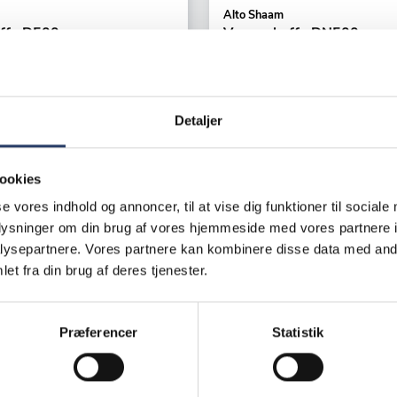
Alto Shaam
ffe D500
Varmeskuffe DN500
 1/1 GN
500-3DN 3 x 1/1 GN
Smal
51802
Varenr.
74952302
Detaljer
svare
+1 på lager
 DKK /productUnit
32.130,00 DKK /productU
ookies
se vores indhold og annoncer, til at vise dig funktioner til sociale
LÆG I KURV
LÆG I K
oplysninger om din brug af vores hjemmeside med vores partnere i
ysepartnere. Vores partnere kan kombinere disse data med andr
et fra din brug af deres tjenester.
Viser
3
af 3
Præferencer
Statistik
INDLÆS FLERE