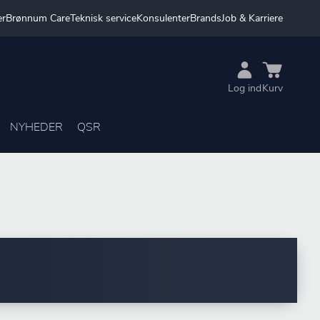
er
Brønnum Care
Teknisk service
Konsulenter
Brands
Job & Karriere
Log ind
Kurv
NYHEDER
QSR