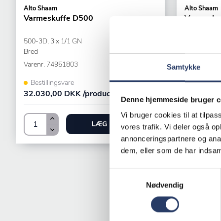
Alto Shaam
Alto Shaam
Varmeskuffe D500
Varmesku
500-3D, 3 x 1/1 GN
500-2D, 2 x
Bred
Bred
Varenr.
74951803
Varenr.
749
Samtykke
Bestillingsvare
Bestilling
32.030,00 DKK /productUnit
26.010,00
Denne hjemmeside bruger c
Vi bruger cookies til at tilpas
LÆG I KURV
vores trafik. Vi deler også 
annonceringspartnere og anal
dem, eller som de har indsaml
Samtykkevalg
Nødvendig