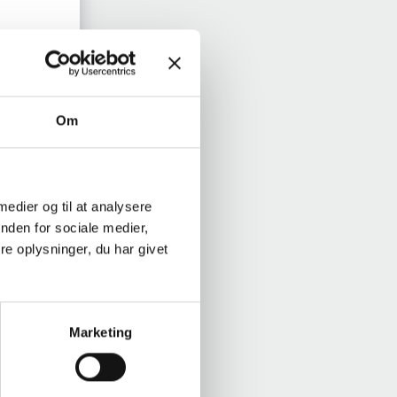
Om
nit
 medier og til at analysere
URV
nden for sociale medier,
e oplysninger, du har givet
Marketing