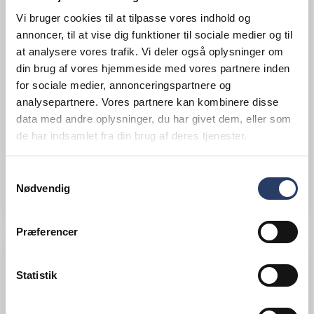
Vi bruger cookies til at tilpasse vores indhold og
Adelmann
annoncer, til at vise dig funktioner til sociale medier og til
Bøfformer KD1
at analysere vores trafik. Vi deler også oplysninger om
din brug af vores hjemmeside med vores partnere inden
Ø: 85 mm 120 G
for sociale medier, annonceringspartnere og
Grå Aluminium
analysepartnere. Vores partnere kan kombinere disse
Varenr.
22176002
data med andre oplysninger, du har givet dem, eller som
Bestillingsvare - Forventet leveringstid 14 hverdage
de har indsamlet fra din brug af deres tjenester.
818,00 DKK /productUnit
Samtykkevalg
Nødvendig
LÆG I KURV
Præferencer
Statistik