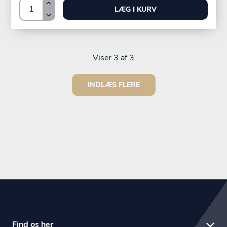
LÆG I KURV
Viser
3
af 3
INDLÆS FLERE
Find os her