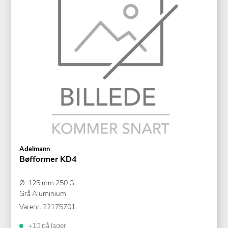
Adelmann
Bøfformer KD4
Ø: 125 mm 250 G
Grå Aluminium
Varenr.
22175701
+10 på lager